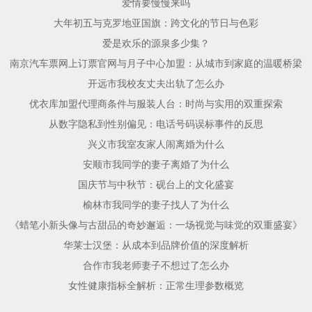
爱情要慢慢来吗
大年初五与克罗地亚国旗：跨文化的节日与色彩
爱是欢乐的源泉多少集？
南京汽车票网上订票官网与月子中心加盟：从城市到家庭的温暖桥梁
开远市我校友丈夫出轨了怎么办
优衣库加盟代理商条件与服装人台：时尚与实用的双重探索
从数字隐私到性别偏见：电话号码误标事件的反思
兴义市我室友家人闹离婚为什么
安顺市我同学的妻子离婚了为什么
国庆节与中秋节：砚台上的文化盛宴
榆林市我同学的妻子找人了为什么
《蜡笔小新头像与古甜品的奇妙邂逅：一场视觉与味觉的双重盛宴》
华莱士汉堡：从成本到品牌价值的深度解析
合作市我老师妻子不想过了怎么办
女性健康指标全解析：正常生理参数概览