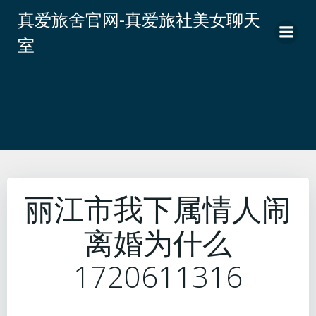
跳
真爱旅舍官网-真爱旅社美女聊天
转
室
到
内
容
丽江市我下属情人闹
离婚为什么
1720611316