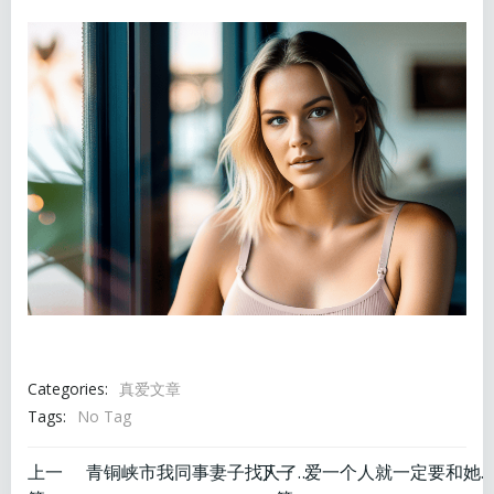
Categories:
真爱文章
Tags:
No Tag
文
文
上一
下一
青铜峡市我同事妻子找人了为什么
爱一个人就一定要和她结婚吗