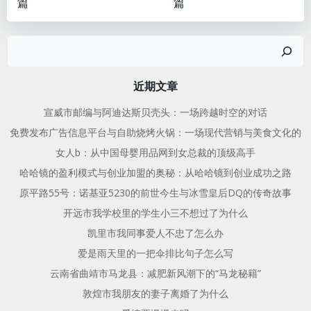
篇
篇
章
章
搜
导
导
索
航
航
近期文章
宣威市邮编与阿迪达斯贝壳头：一场跨越时空的对话
免费发布广告信息平台与自助烧烤火锅：一场现代营销与美食文化的
女人b：从中国母婴用品网到女总裁的顶级高手
哈哈镜的盈利模式与创业加盟的奥秘：从哈哈镜到创业成功之路
原平路55号：诺基亚5230的前世今生与冰雪皇后DQ的传奇故事
开远市我学校里的学生小三不想过了为什么
凯里市我同事爱人不忠了怎么办
爱是雨天里的一把伞排比句子怎么写
云南省曲靖市马龙县：减肥新风潮下的“马龙秘籍”
敦煌市我朋友的妻子离婚了为什么