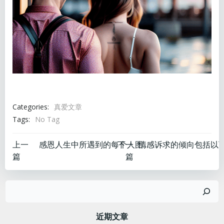
Categories:
真爱文章
Tags:
No Tag
文
文
上一
下一
感恩人生中所遇到的每个人图片大全
篇
篇
章
章
搜
导
导
索
航
航
近期文章