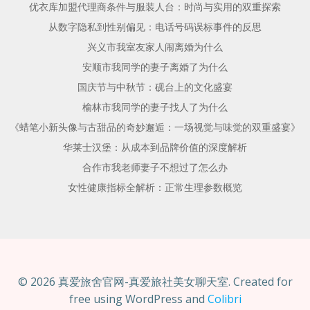
优衣库加盟代理商条件与服装人台：时尚与实用的双重探索
从数字隐私到性别偏见：电话号码误标事件的反思
兴义市我室友家人闹离婚为什么
安顺市我同学的妻子离婚了为什么
国庆节与中秋节：砚台上的文化盛宴
榆林市我同学的妻子找人了为什么
《蜡笔小新头像与古甜品的奇妙邂逅：一场视觉与味觉的双重盛宴》
华莱士汉堡：从成本到品牌价值的深度解析
合作市我老师妻子不想过了怎么办
女性健康指标全解析：正常生理参数概览
© 2026 真爱旅舍官网-真爱旅社美女聊天室. Created for
free using WordPress and
Colibri