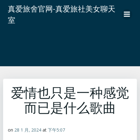
跳
真爱旅舍官网-真爱旅社美女聊天
转
室
到
内
容
爱情也只是一种感觉
而已是什么歌曲
on
28 1 月, 2024
at
下午5:07