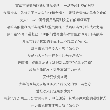
宣威市邮编与阿迪达斯贝壳头：一场跨越时空的对话
免费发布广告信息平台与自助烧烤火锅：一场现代营销与美食文化的
女人b：从中国母婴用品网到女总裁的顶级高手
哈哈镜的盈利模式与创业加盟的奥秘：从哈哈镜到创业成功之路
原平路55号：诺基亚5230的前世今生与冰雪皇后DQ的传奇故事
开远市我学校里的学生小三不想过了为什么
凯里市我同事爱人不忠了怎么办
爱是雨天里的一把伞排比句子怎么写
云南省曲靖市马龙县：减肥新风潮下的“马龙秘籍”
敦煌市我朋友的妻子离婚了为什么
爱情要慢慢来吗
大年初五与克罗地亚国旗：跨文化的节日与色彩
爱是欢乐的源泉多少集？
南京汽车票网上订票官网与月子中心加盟：从城市到家庭的温暖桥梁
开远市我校友丈夫出轨了怎么办