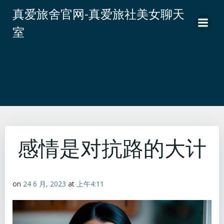
跳
真爱旅舍官网-真爱旅社美女聊天
转
室
到
内
容
感情是对抗路的大计
on
24 6 月, 2023
at
上午4:11