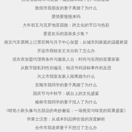
敦煌市我朋友的妻子离婚了为什么
爱情要慢慢来吗
大年初五与克罗地亚国旗：跨文化的节日与色彩
爱是欢乐的源泉多少集？
南京汽车票网上订票官网与月子中心加盟：从城市到家庭的温暖桥梁
开远市我校友丈夫出轨了怎么办
优衣库加盟代理商条件与服装人台：时尚与实用的双重探索
从数字隐私到性别偏见：电话号码误标事件的反思
兴义市我室友家人闹离婚为什么
安顺市我同学的妻子离婚了为什么
国庆节与中秋节：砚台上的文化盛宴
榆林市我同学的妻子找人了为什么
《蜡笔小新头像与古甜品的奇妙邂逅：一场视觉与味觉的双重盛宴》
华莱士汉堡：从成本到品牌价值的深度解析
合作市我老师妻子不想过了怎么办