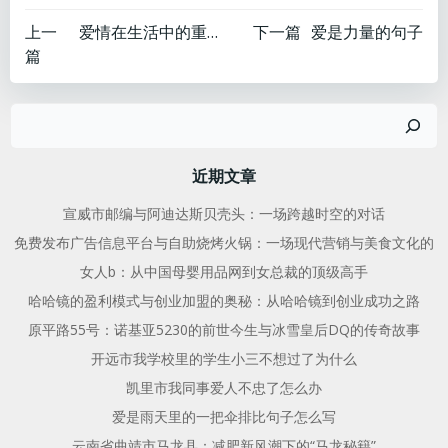
文
文
上一
爱情在生活中的重要性
下一篇
爱是力量的句子
篇
章
章
搜
导
导
索
航
航
近期文章
宣威市邮编与阿迪达斯贝壳头：一场跨越时空的对话
免费发布广告信息平台与自助烧烤火锅：一场现代营销与美食文化的
女人b：从中国母婴用品网到女总裁的顶级高手
哈哈镜的盈利模式与创业加盟的奥秘：从哈哈镜到创业成功之路
原平路55号：诺基亚5230的前世今生与冰雪皇后DQ的传奇故事
开远市我学校里的学生小三不想过了为什么
凯里市我同事爱人不忠了怎么办
爱是雨天里的一把伞排比句子怎么写
云南省曲靖市马龙县：减肥新风潮下的“马龙秘籍”