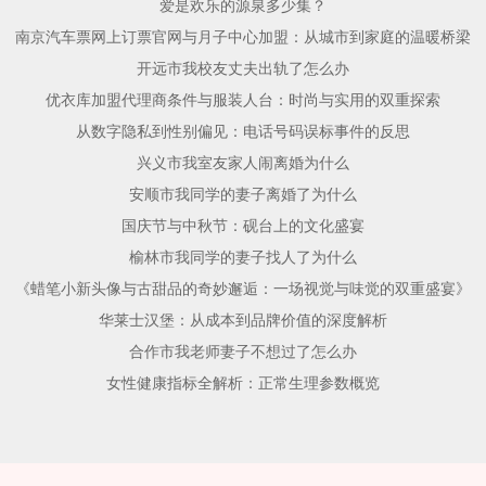
爱是欢乐的源泉多少集？
南京汽车票网上订票官网与月子中心加盟：从城市到家庭的温暖桥梁
开远市我校友丈夫出轨了怎么办
优衣库加盟代理商条件与服装人台：时尚与实用的双重探索
从数字隐私到性别偏见：电话号码误标事件的反思
兴义市我室友家人闹离婚为什么
安顺市我同学的妻子离婚了为什么
国庆节与中秋节：砚台上的文化盛宴
榆林市我同学的妻子找人了为什么
《蜡笔小新头像与古甜品的奇妙邂逅：一场视觉与味觉的双重盛宴》
华莱士汉堡：从成本到品牌价值的深度解析
合作市我老师妻子不想过了怎么办
女性健康指标全解析：正常生理参数概览