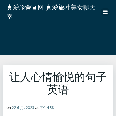
跳
真爱旅舍官网-真爱旅社美女聊天
转
室
到
内
容
让人心情愉悦的句子
英语
on
22 6 月, 2023
at
下午4:38