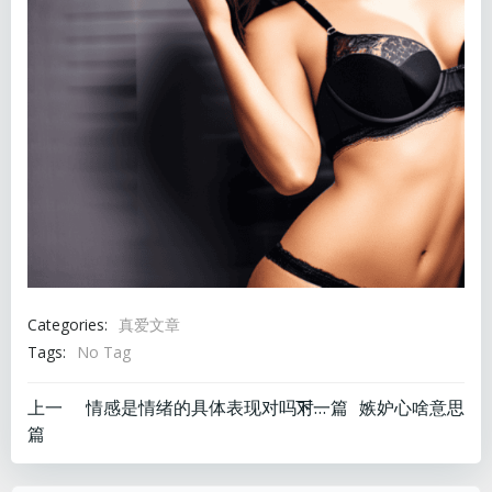
Categories:
真爱文章
Tags:
No Tag
文
文
上一
下一篇
情感是情绪的具体表现对吗对吗对吗
嫉妒心啥意思
篇
章
章