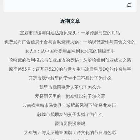
搜
导
导
索
航
航
近期文章
宣威市邮编与阿迪达斯贝壳头：一场跨越时空的对话
免费发布广告信息平台与自助烧烤火锅：一场现代营销与美食文化的
女人b：从中国母婴用品网到女总裁的顶级高手
哈哈镜的盈利模式与创业加盟的奥秘：从哈哈镜到创业成功之路
原平路55号：诺基亚5230的前世今生与冰雪皇后DQ的传奇故事
开远市我学校里的学生小三不想过了为什么
凯里市我同事爱人不忠了怎么办
爱是雨天里的一把伞排比句子怎么写
云南省曲靖市马龙县：减肥新风潮下的“马龙秘籍”
敦煌市我朋友的妻子离婚了为什么
爱情要慢慢来吗
大年初五与克罗地亚国旗：跨文化的节日与色彩