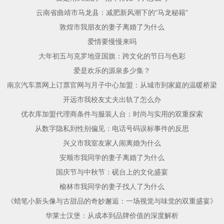
云南省曲靖市马龙县：减肥新风潮下的“马龙秘籍”
敦煌市我朋友的妻子离婚了为什么
爱情要慢慢来吗
大年初五与克罗地亚国旗：跨文化的节日与色彩
爱是欢乐的源泉多少集？
南京汽车票网上订票官网与月子中心加盟：从城市到家庭的温暖桥梁
开远市我校友丈夫出轨了怎么办
优衣库加盟代理商条件与服装人台：时尚与实用的双重探索
从数字隐私到性别偏见：电话号码误标事件的反思
兴义市我室友家人闹离婚为什么
安顺市我同学的妻子离婚了为什么
国庆节与中秋节：砚台上的文化盛宴
榆林市我同学的妻子找人了为什么
《蜡笔小新头像与古甜品的奇妙邂逅：一场视觉与味觉的双重盛宴》
华莱士汉堡：从成本到品牌价值的深度解析