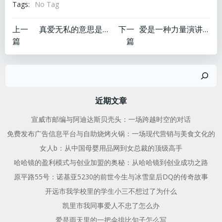
Tags:
No Tag
文
文
上一
真爱无私的意思是什么
下一
爱是一种力量演讲稿
篇
篇
章
章
搜
导
导
索
航
航
近期文章
宣威市邮编与阿迪达斯贝壳头：一场跨越时空的对话
免费发布广告信息平台与自助烧烤火锅：一场现代营销与美食文化的
女人b：从中国母婴用品网到女总裁的顶级高手
哈哈镜的盈利模式与创业加盟的奥秘：从哈哈镜到创业成功之路
原平路55号：诺基亚5230的前世今生与冰雪皇后DQ的传奇故事
开远市我学校里的学生小三不想过了为什么
凯里市我同事爱人不忠了怎么办
爱是雨天里的一把伞排比句子怎么写