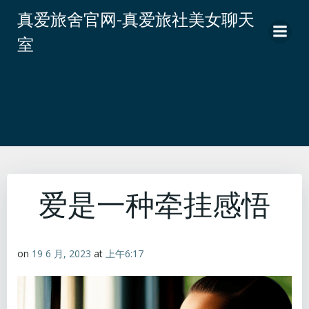
跳
真爱旅舍官网-真爱旅社美女聊天
转
室
到
内
容
爱是一种牵挂感悟
on
19 6 月, 2023
at
上午6:17