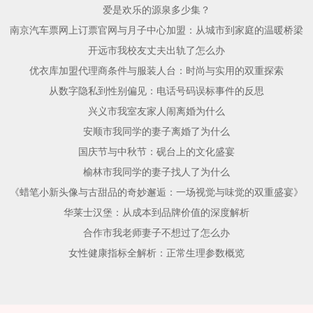
爱是欢乐的源泉多少集？
南京汽车票网上订票官网与月子中心加盟：从城市到家庭的温暖桥梁
开远市我校友丈夫出轨了怎么办
优衣库加盟代理商条件与服装人台：时尚与实用的双重探索
从数字隐私到性别偏见：电话号码误标事件的反思
兴义市我室友家人闹离婚为什么
安顺市我同学的妻子离婚了为什么
国庆节与中秋节：砚台上的文化盛宴
榆林市我同学的妻子找人了为什么
《蜡笔小新头像与古甜品的奇妙邂逅：一场视觉与味觉的双重盛宴》
华莱士汉堡：从成本到品牌价值的深度解析
合作市我老师妻子不想过了怎么办
女性健康指标全解析：正常生理参数概览