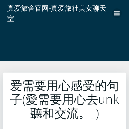
跳
真爱旅舍官网-真爱旅社美女聊天
转
室
到
内
容
爱需要用心感受的句
子(愛需要用心去unk
聽和交流。_)