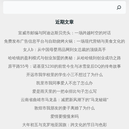
搜
导
导
索
航
航
近期文章
宣威市邮编与阿迪达斯贝壳头：一场跨越时空的对话
免费发布广告信息平台与自助烧烤火锅：一场现代营销与美食文化的
女人b：从中国母婴用品网到女总裁的顶级高手
哈哈镜的盈利模式与创业加盟的奥秘：从哈哈镜到创业成功之路
原平路55号：诺基亚5230的前世今生与冰雪皇后DQ的传奇故事
开远市我学校里的学生小三不想过了为什么
凯里市我同事爱人不忠了怎么办
爱是雨天里的一把伞排比句子怎么写
云南省曲靖市马龙县：减肥新风潮下的“马龙秘籍”
敦煌市我朋友的妻子离婚了为什么
爱情要慢慢来吗
大年初五与克罗地亚国旗：跨文化的节日与色彩