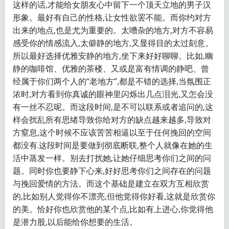
这样的话,才能给女朋友心中留下一个顶天立地的男子汉
形象。最好有自己的性格,让女性欲罢不能。而你约对方
出来的地点,也是尤为重要的。太嘈杂的地方,对方不容易
感受你的情感流入,太僻静的地方,又显得目的太过刻意。
所以最好选择优雅安静的地方,坐下来好好聊聊。比如,幽
静的咖啡馆、优雅的茶楼、又或是富有情调的静吧、曾
经属于你们两个人的“老地方”,都是不错的选择,当氛围正
浓时,对方看到你真诚的眼神里闪烁出几点泪光,又怎会没
有一丝不忍呢。而这段时间,是不可以联系或者追问的,这
样会扰乱所有思绪导致你给对方的缺点越来越多,导致对
方窒息,这个时候不应该苦苦相逼以至于任何挽回的空间
都没有.这段时间是要做到彻底断联,整个人就像在她的生
活中蒸发一样。别去打扰她,让她仔细思考你们之间的问
题。同时你也要静下心来,好好思考你们之间存在的问题
与挽回爱情的方法。而这个基础是建立在双方互相欣赏
的,比如别人觉得你不漂亮,但他觉得你好看,这就是欣赏你
的美。恰好你也欣赏他的某个点,比如有上进心,你觉得他
是潜力股,以后能给你想要的生活。