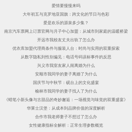
爱情要慢慢来吗
大年初五与克罗地亚国旗：跨文化的节日与色彩
爱是欢乐的源泉多少集？
南京汽车票网上订票官网与月子中心加盟：从城市到家庭的温暖桥梁
开远市我校友丈夫出轨了怎么办
优衣库加盟代理商条件与服装人台：时尚与实用的双重探索
从数字隐私到性别偏见：电话号码误标事件的反思
兴义市我室友家人闹离婚为什么
安顺市我同学的妻子离婚了为什么
国庆节与中秋节：砚台上的文化盛宴
榆林市我同学的妻子找人了为什么
《蜡笔小新头像与古甜品的奇妙邂逅：一场视觉与味觉的双重盛宴》
华莱士汉堡：从成本到品牌价值的深度解析
合作市我老师妻子不想过了怎么办
女性健康指标全解析：正常生理参数概览