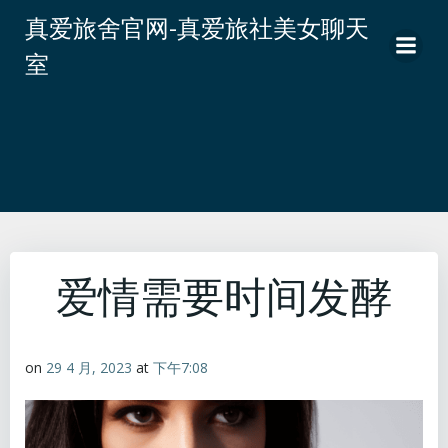
跳
真爱旅舍官网-真爱旅社美女聊天
转
室
到
内
容
爱情需要时间发酵
on
29 4 月, 2023
at
下午7:08