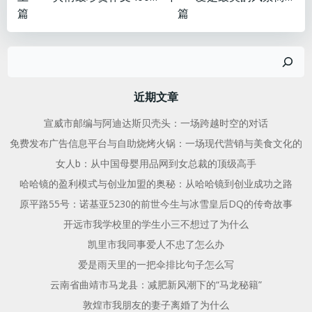
文
文
篇
篇
章
章
搜
导
导
索
航
航
近期文章
宣威市邮编与阿迪达斯贝壳头：一场跨越时空的对话
免费发布广告信息平台与自助烧烤火锅：一场现代营销与美食文化的
女人b：从中国母婴用品网到女总裁的顶级高手
哈哈镜的盈利模式与创业加盟的奥秘：从哈哈镜到创业成功之路
原平路55号：诺基亚5230的前世今生与冰雪皇后DQ的传奇故事
开远市我学校里的学生小三不想过了为什么
凯里市我同事爱人不忠了怎么办
爱是雨天里的一把伞排比句子怎么写
云南省曲靖市马龙县：减肥新风潮下的“马龙秘籍”
敦煌市我朋友的妻子离婚了为什么