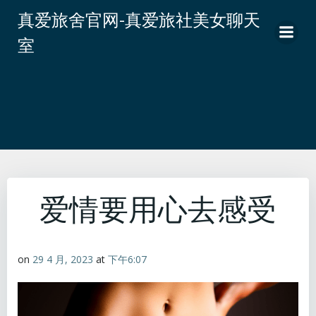
跳
真爱旅舍官网-真爱旅社美女聊天
转
室
到
内
容
爱情要用心去感受
on
29 4 月, 2023
at
下午6:07