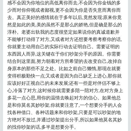
感不会因为你地位的高低离你而去,不会因为你金钱的多
少而对你仰视或者鄙视,更不会因为你是否失意而离你而
去。真正美好的感情就在于多年以后,竟然发现:原来你竟
然是如此的美,美的虽然不是那么的娇艳,但是确是那么的
淳朴。老婆出轨我的态度很坚定如果说你的真诚道歉并
不能够打动得了对方,又或者对方还想要考察考察你的话,
你就要主动用自己的实际行动去证明自己。需要证明的
东西因人而异,这关键在于你们吵架分手的原因。你需要
结合到这里面,努力朝着对方所希望的去改变自己,改掉自
身原本的那些不足之处。比如之前自己懒惰,那现在就要
变得积极勤快一点;又或者是因为自己缺乏上进心,那你就
应该好好正视自己的未来发展;还有一些是对伴侣不够上
心,冷落了对方,这时候你就需要多陪一陪对方,在对方身上
多花一点心思,用你的温情去唤起对方的信心。如果他总
是和你莫名其妙吵架,你就要注意了,一个想要分手的人会
找各种借口、各种话题来和你吵架,只要是可以吵架的地
方绝对不放过,并通过吵架提出分手,所以如果他莫名其妙
的找你吵架的话,多半是想要分手。