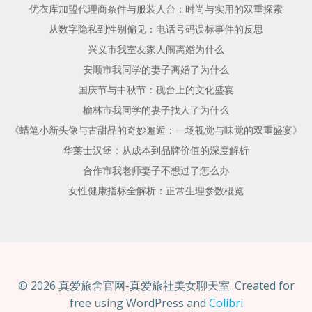
优衣库加盟代理商条件与服装人台：时尚与实用的双重探索
从数字隐私到性别偏见：电话号码误标事件的反思
兴义市我室友家人闹离婚为什么
安顺市我同学的妻子离婚了为什么
国庆节与中秋节：砚台上的文化盛宴
榆林市我同学的妻子找人了为什么
《蜡笔小新头像与古甜品的奇妙邂逅：一场视觉与味觉的双重盛宴》
华莱士汉堡：从成本到品牌价值的深度解析
合作市我老师妻子不想过了怎么办
女性健康指标全解析：正常生理参数概览
© 2026 真爱旅舍官网-真爱旅社美女聊天室. Created for
free using WordPress and
Colibri