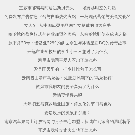
宣威市邮编与阿迪达斯贝壳头：一场跨越时空的对话
免费发布广告信息平台与自助烧烤火锅：一场现代营销与美食文化的
女人b：从中国母婴用品网到女总裁的顶级高手
哈哈镜的盈利模式与创业加盟的奥秘：从哈哈镜到创业成功之路
原平路55号：诺基亚5230的前世今生与冰雪皇后DQ的传奇故事
开远市我学校里的学生小三不想过了为什么
凯里市我同事爱人不忠了怎么办
爱是雨天里的一把伞排比句子怎么写
云南省曲靖市马龙县：减肥新风潮下的“马龙秘籍”
敦煌市我朋友的妻子离婚了为什么
爱情要慢慢来吗
大年初五与克罗地亚国旗：跨文化的节日与色彩
爱是欢乐的源泉多少集？
南京汽车票网上订票官网与月子中心加盟：从城市到家庭的温暖桥梁
开远市我校友丈夫出轨了怎么办