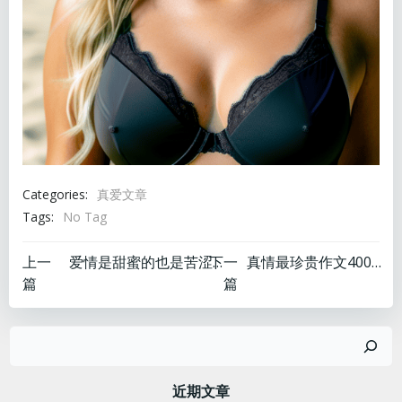
Categories:
真爱文章
Tags:
No Tag
文
文
上一
下一
爱情是甜蜜的也是苦涩的英文
真情最珍贵作文400字以上
篇
篇
章
章
搜
导
导
索
航
航
近期文章