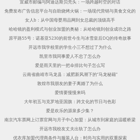
宣威市邮编与阿迪达斯贝壳头：一场跨越时空的对话
免费发布广告信息平台与自助烧烤火锅：一场现代营销与美食文化的
女人b：从中国母婴用品网到女总裁的顶级高手
哈哈镜的盈利模式与创业加盟的奥秘：从哈哈镜到创业成功之路
原平路55号：诺基亚5230的前世今生与冰雪皇后DQ的传奇故事
开远市我学校里的学生小三不想过了为什么
凯里市我同事爱人不忠了怎么办
爱是雨天里的一把伞排比句子怎么写
云南省曲靖市马龙县：减肥新风潮下的“马龙秘籍”
敦煌市我朋友的妻子离婚了为什么
爱情要慢慢来吗
大年初五与克罗地亚国旗：跨文化的节日与色彩
爱是欢乐的源泉多少集？
南京汽车票网上订票官网与月子中心加盟：从城市到家庭的温暖桥梁
开远市我校友丈夫出轨了怎么办
优衣库加盟代理商条件与服装人台：时尚与实用的双重探索