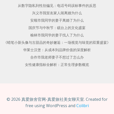
从数字隐私到性别偏见：电话号码误标事件的反思
兴义市我室友家人闹离婚为什么
安顺市我同学的妻子离婚了为什么
国庆节与中秋节：砚台上的文化盛宴
榆林市我同学的妻子找人了为什么
《蜡笔小新头像与古甜品的奇妙邂逅：一场视觉与味觉的双重盛宴》
华莱士汉堡：从成本到品牌价值的深度解析
合作市我老师妻子不想过了怎么办
女性健康指标全解析：正常生理参数概览
© 2026 真爱旅舍官网-真爱旅社美女聊天室. Created for
free using WordPress and
Colibri