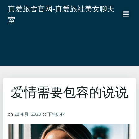
跳
真爱旅舍官网-真爱旅社美女聊天
转
室
到
内
容
爱情需要包容的说说
on
28 4 月, 2023
at
下午8:47