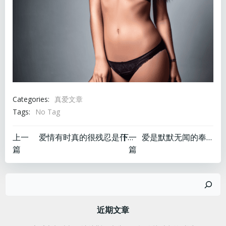
Categories:
真爱文章
Tags:
No Tag
文
文
上一
下一
爱情有时真的很残忍是什么歌词
爱是默默无闻的奉献
篇
篇
章
章
搜
导
导
索
航
航
近期文章