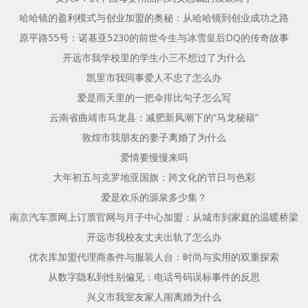
哈哈镜的盈利模式与创业加盟的奥秘：从哈哈镜到创业成功之路
原平路55号：诺基亚5230的前世今生与冰雪皇后DQ的传奇故事
开远市我学校里的学生小三不想过了为什么
凯里市我同事爱人不忠了怎么办
爱是雨天里的一把伞排比句子怎么写
云南省曲靖市马龙县：减肥新风潮下的“马龙秘籍”
敦煌市我朋友的妻子离婚了为什么
爱情要慢慢来吗
大年初五与克罗地亚国旗：跨文化的节日与色彩
爱是欢乐的源泉多少集？
南京汽车票网上订票官网与月子中心加盟：从城市到家庭的温暖桥梁
开远市我校友丈夫出轨了怎么办
优衣库加盟代理商条件与服装人台：时尚与实用的双重探索
从数字隐私到性别偏见：电话号码误标事件的反思
兴义市我室友家人闹离婚为什么