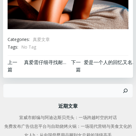
Categories:
真爱文章
Tags:
No Tag
文
文
上一
真爱需仔细寻找耐心等
下一
爱是一个人的回忆又名是什么
篇
篇
章
章
搜
导
导
索
航
航
近期文章
宣威市邮编与阿迪达斯贝壳头：一场跨越时空的对话
免费发布广告信息平台与自助烧烤火锅：一场现代营销与美食文化的
女人b：从中国母婴用品网到女总裁的顶级高手