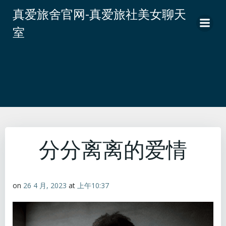
跳
真爱旅舍官网-真爱旅社美女聊天
转
室
到
内
容
分分离离的爱情
on
26 4 月, 2023
at
上午10:37