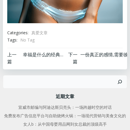
Categories:
真爱文章
Tags:
No Tag
文
文
上一
幸福是什么的经典语录
下一
篇
篇
章
章
搜
导
导
索
航
航
近期文章
宣威市邮编与阿迪达斯贝壳头：一场跨越时空的对话
免费发布广告信息平台与自助烧烤火锅：一场现代营销与美食文化的
女人b：从中国母婴用品网到女总裁的顶级高手