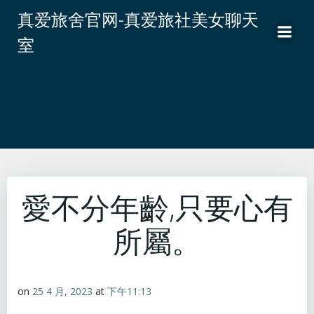
跳
真爱旅舍官网-真爱旅社美女聊天
转
室
到
内
容
愛不分年齡,只要心有
所屬。
on
25 4 月, 2023
at
下午11:13