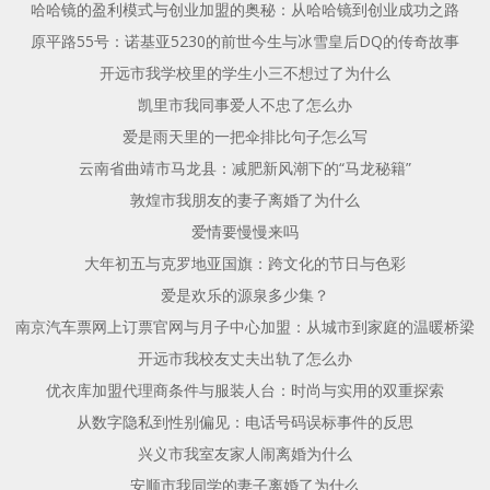
哈哈镜的盈利模式与创业加盟的奥秘：从哈哈镜到创业成功之路
原平路55号：诺基亚5230的前世今生与冰雪皇后DQ的传奇故事
开远市我学校里的学生小三不想过了为什么
凯里市我同事爱人不忠了怎么办
爱是雨天里的一把伞排比句子怎么写
云南省曲靖市马龙县：减肥新风潮下的“马龙秘籍”
敦煌市我朋友的妻子离婚了为什么
爱情要慢慢来吗
大年初五与克罗地亚国旗：跨文化的节日与色彩
爱是欢乐的源泉多少集？
南京汽车票网上订票官网与月子中心加盟：从城市到家庭的温暖桥梁
开远市我校友丈夫出轨了怎么办
优衣库加盟代理商条件与服装人台：时尚与实用的双重探索
从数字隐私到性别偏见：电话号码误标事件的反思
兴义市我室友家人闹离婚为什么
安顺市我同学的妻子离婚了为什么