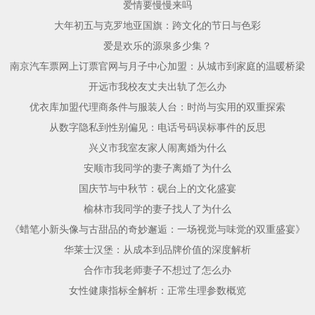
爱情要慢慢来吗
大年初五与克罗地亚国旗：跨文化的节日与色彩
爱是欢乐的源泉多少集？
南京汽车票网上订票官网与月子中心加盟：从城市到家庭的温暖桥梁
开远市我校友丈夫出轨了怎么办
优衣库加盟代理商条件与服装人台：时尚与实用的双重探索
从数字隐私到性别偏见：电话号码误标事件的反思
兴义市我室友家人闹离婚为什么
安顺市我同学的妻子离婚了为什么
国庆节与中秋节：砚台上的文化盛宴
榆林市我同学的妻子找人了为什么
《蜡笔小新头像与古甜品的奇妙邂逅：一场视觉与味觉的双重盛宴》
华莱士汉堡：从成本到品牌价值的深度解析
合作市我老师妻子不想过了怎么办
女性健康指标全解析：正常生理参数概览