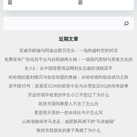
篇
篇
章
章
搜
导
导
索
航
航
近期文章
宣威市邮编与阿迪达斯贝壳头：一场跨越时空的对话
免费发布广告信息平台与自助烧烤火锅：一场现代营销与美食文化的
女人b：从中国母婴用品网到女总裁的顶级高手
哈哈镜的盈利模式与创业加盟的奥秘：从哈哈镜到创业成功之路
原平路55号：诺基亚5230的前世今生与冰雪皇后DQ的传奇故事
开远市我学校里的学生小三不想过了为什么
凯里市我同事爱人不忠了怎么办
爱是雨天里的一把伞排比句子怎么写
云南省曲靖市马龙县：减肥新风潮下的“马龙秘籍”
敦煌市我朋友的妻子离婚了为什么