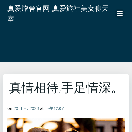
跳
真爱旅舍官网-真爱旅社美女聊天
转
室
到
内
容
真情相待,手足情深。
on
20 4 月, 2023
at
下午12:07