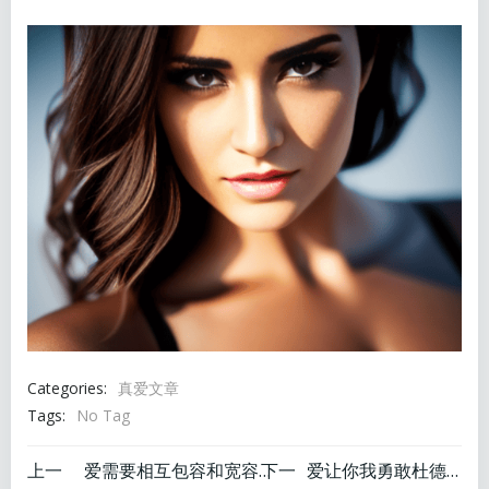
Categories:
真爱文章
Tags:
No Tag
文
文
上一
爱需要相互包容和宽容的句子
下一
爱让你我勇敢杜德伟