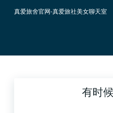
跳
转
真爱旅舍官网-真爱旅社美女聊天室
到
内
容
有时