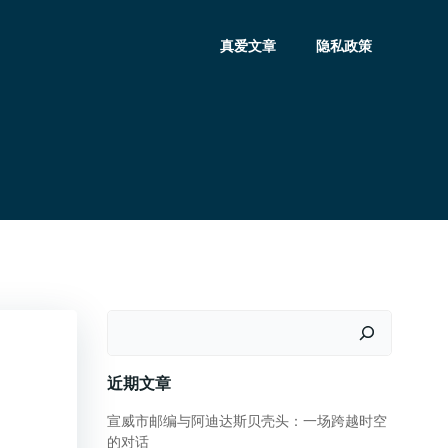
真爱文章
隐私政策
搜
索
近期文章
宣威市邮编与阿迪达斯贝壳头：一场跨越时空
的对话