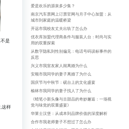
爱是欢乐的源泉多少集？
南京汽车票网上订票官网与月子中心加盟：从
城市到家庭的温暖桥梁
开远市我校友丈夫出轨了怎么办
优衣库加盟代理商条件与服装人台：时尚与实
,不是
用的双重探索
从数字隐私到性别偏见：电话号码误标事件的
反思
兴义市我室友家人闹离婚为什么
安顺市我同学的妻子离婚了为什么
国庆节与中秋节：砚台上的文化盛宴
榆林市我同学的妻子找人了为什么
《蜡笔小新头像与古甜品的奇妙邂逅：一场视
觉与味觉的双重盛宴》
,这样
华莱士汉堡：从成本到品牌价值的深度解析
合作市我老师妻子不想过了怎么办