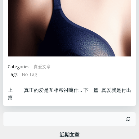
Categories:
真爱文章
Tags:
No Tag
文
文
上一
真正的爱是互相帮衬嘛什么意思
下一篇
真爱就是付出
篇
章
章
搜
导
导
索
航
航
近期文章