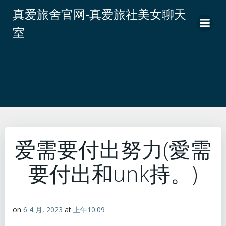
跳
真爱旅舍官网-真爱旅社美女聊天
转
室
到
内
容
爱需要付出努力(愛需
要付出和unk持。)
on
6 4 月, 2023
at
上午10:09