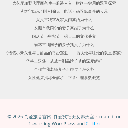
优衣库加盟代理商条件与服装人台：时尚与实用的双重探索
从数字隐私到性别偏见：电话号码误标事件的反思
兴义市我室友家人闹离婚为什么
安顺市我同学的妻子离婚了为什么
国庆节与中秋节：砚台上的文化盛宴
榆林市我同学的妻子找人了为什么
《蜡笔小新头像与古甜品的奇妙邂逅：一场视觉与味觉的双重盛宴》
华莱士汉堡：从成本到品牌价值的深度解析
合作市我老师妻子不想过了怎么办
女性健康指标全解析：正常生理参数概览
© 2026 真爱旅舍官网-真爱旅社美女聊天室. Created for
free using WordPress and
Colibri