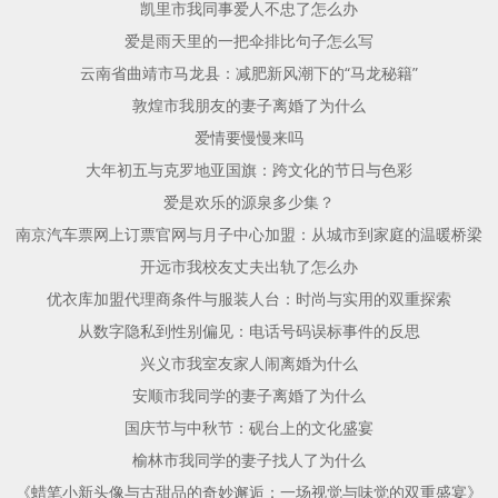
凯里市我同事爱人不忠了怎么办
爱是雨天里的一把伞排比句子怎么写
云南省曲靖市马龙县：减肥新风潮下的“马龙秘籍”
敦煌市我朋友的妻子离婚了为什么
爱情要慢慢来吗
大年初五与克罗地亚国旗：跨文化的节日与色彩
爱是欢乐的源泉多少集？
南京汽车票网上订票官网与月子中心加盟：从城市到家庭的温暖桥梁
开远市我校友丈夫出轨了怎么办
优衣库加盟代理商条件与服装人台：时尚与实用的双重探索
从数字隐私到性别偏见：电话号码误标事件的反思
兴义市我室友家人闹离婚为什么
安顺市我同学的妻子离婚了为什么
国庆节与中秋节：砚台上的文化盛宴
榆林市我同学的妻子找人了为什么
《蜡笔小新头像与古甜品的奇妙邂逅：一场视觉与味觉的双重盛宴》