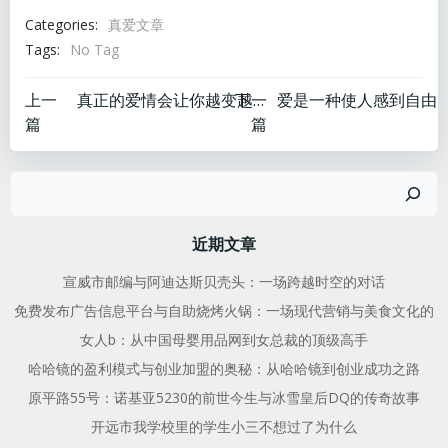
Categories:
真爱文章
Tags:
No Tag
文
文
上一
下一
真正的爱情会让你越变越好英文
篇
篇
章
章
搜
导
导
索
航
航
近期文章
宣威市邮编与阿迪达斯贝壳头：一场跨越时空的对话
免费发布广告信息平台与自助烧烤火锅：一场现代营销与美食文化的
女人b：从中国母婴用品网到女总裁的顶级高手
哈哈镜的盈利模式与创业加盟的奥秘：从哈哈镜到创业成功之路
原平路55号：诺基亚5230的前世今生与冰雪皇后DQ的传奇故事
开远市我学校里的学生小三不想过了为什么