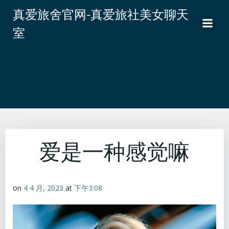
跳
真爱旅舍官网-真爱旅社美女聊天
转
室
到
内
容
爱是一种感觉嘛
on
4 4 月, 2023
at
下午3:08