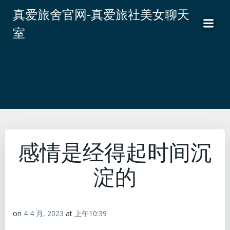
跳
真爱旅舍官网-真爱旅社美女聊天
转
室
到
内
容
感情是经得起时间沉
淀的
on
4 4 月, 2023
at
上午10:39