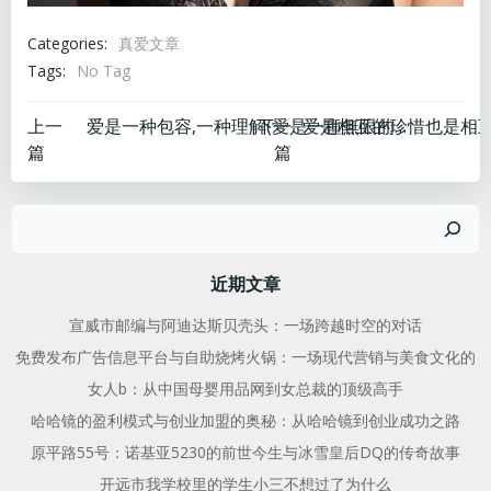
Categories:
真爱文章
Tags:
No Tag
文
文
上一
下一
爱是一种包容,一种理解(愛是一種無限的包容。)
篇
篇
章
章
搜
导
导
索
航
航
近期文章
宣威市邮编与阿迪达斯贝壳头：一场跨越时空的对话
免费发布广告信息平台与自助烧烤火锅：一场现代营销与美食文化的
女人b：从中国母婴用品网到女总裁的顶级高手
哈哈镜的盈利模式与创业加盟的奥秘：从哈哈镜到创业成功之路
原平路55号：诺基亚5230的前世今生与冰雪皇后DQ的传奇故事
开远市我学校里的学生小三不想过了为什么