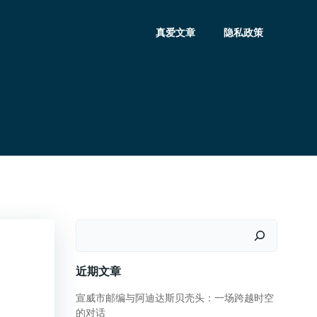
真爱文章
隐私政策
搜
索
近期文章
宣威市邮编与阿迪达斯贝壳头：一场跨越时空
的对话