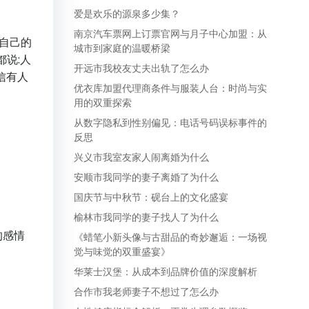
爱是欢乐的源泉多少集？
南京汽车票网上订票官网与月子中心加盟：从
自己的
城市到家庭的温暖桥梁
都说:人
开远市我校友丈夫出轨了怎么办
信有人
优衣库加盟代理商条件与服装人台：时尚与实
用的双重探索
从数字隐私到性别偏见：电话号码误标事件的
反思
兴义市我室友家人闹离婚为什么
安顺市我同学的妻子离婚了为什么
国庆节与中秋节：砚台上的文化盛宴
榆林市我同学的妻子找人了为什么
的感情
《蜡笔小新头像与古甜品的奇妙邂逅：一场视
觉与味觉的双重盛宴》
华莱士汉堡：从成本到品牌价值的深度解析
合作市我老师妻子不想过了怎么办