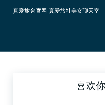
跳
转
真爱旅舍官网-真爱旅社美女聊天室
到
内
容
喜欢