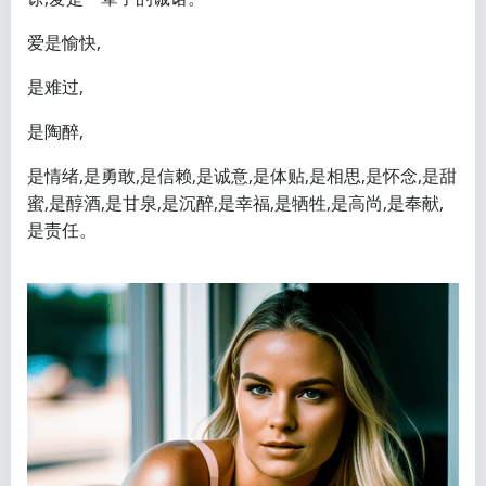
爱是愉快,
是难过,
是陶醉,
是情绪,是勇敢,是信赖,是诚意,是体贴,是相思,是怀念,是甜
蜜,是醇酒,是甘泉,是沉醉,是幸福,是牺牲,是高尚,是奉献,
是责任。