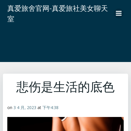
跳
真爱旅舍官网-真爱旅社美女聊天
转
室
到
内
容
悲伤是生活的底色
on
3 4 月, 2023
at
下午4:38