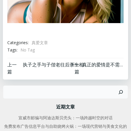
Categories:
真爱文章
Tags:
No Tag
文
文
上一
下一
执子之手与子偕老往后余生相濡以沫
真正的爱情是不需要
篇
篇
章
章
搜
导
导
索
航
航
近期文章
宣威市邮编与阿迪达斯贝壳头：一场跨越时空的对话
免费发布广告信息平台与自助烧烤火锅：一场现代营销与美食文化的