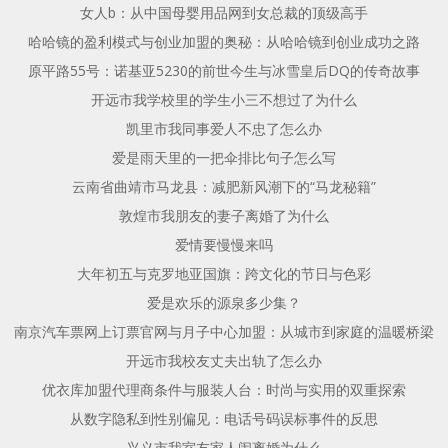
女人b：从中国母婴用品网到女总裁的顶级高手
哈哈镜的盈利模式与创业加盟的奥秘：从哈哈镜到创业成功之路
原平路55号：诺基亚5230的前世今生与冰雪皇后DQ的传奇故事
开远市我学校里的学生小三不想过了为什么
凯里市我同事爱人不忠了怎么办
爱是雨天里的一把伞排比句子怎么写
云南省曲靖市马龙县：减肥新风潮下的“马龙秘籍”
敦煌市我朋友的妻子离婚了为什么
爱情要慢慢来吗
大年初五与克罗地亚国旗：跨文化的节日与色彩
爱是欢乐的源泉多少集？
南京汽车票网上订票官网与月子中心加盟：从城市到家庭的温暖桥梁
开远市我校友丈夫出轨了怎么办
优衣库加盟代理商条件与服装人台：时尚与实用的双重探索
从数字隐私到性别偏见：电话号码误标事件的反思
兴义市我室友家人闹离婚为什么