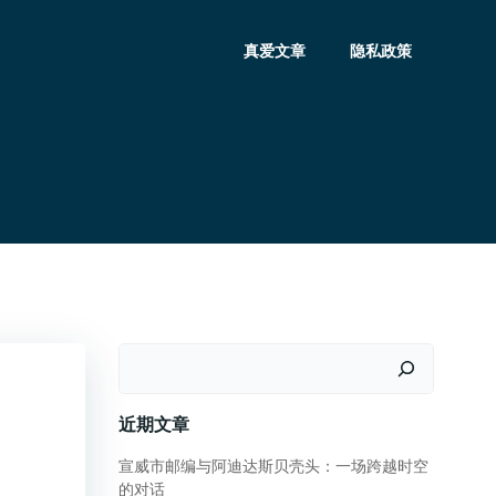
真爱文章
隐私政策
搜
索
近期文章
宣威市邮编与阿迪达斯贝壳头：一场跨越时空
的对话