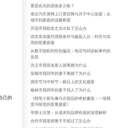
爱是欢乐的源泉多少集？
南京汽车票网上订票官网与月子中心加盟：从
城市到家庭的温暖桥梁
开远市我校友丈夫出轨了怎么办
优衣库加盟代理商条件与服装人台：时尚与实
用的双重探索
从数字隐私到性别偏见：电话号码误标事件的
反思
兴义市我室友家人闹离婚为什么
安顺市我同学的妻子离婚了为什么
国庆节与中秋节：砚台上的文化盛宴
榆林市我同学的妻子找人了为什么
自己的
《蜡笔小新头像与古甜品的奇妙邂逅：一场视
觉与味觉的双重盛宴》
华莱士汉堡：从成本到品牌价值的深度解析
合作市我老师妻子不想过了怎么办