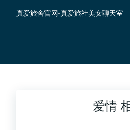
跳
转
真爱旅舍官网-真爱旅社美女聊天室
到
内
容
爱情 