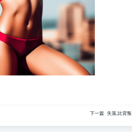
文
下一篇
失落,比背
章