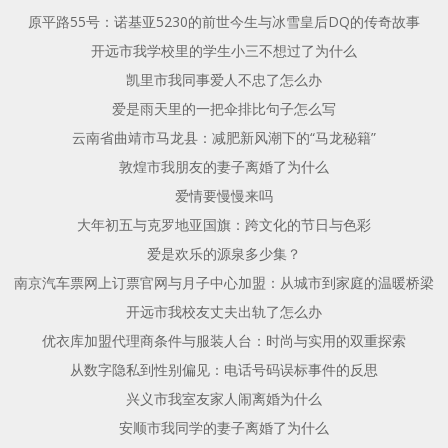
原平路55号：诺基亚5230的前世今生与冰雪皇后DQ的传奇故事
开远市我学校里的学生小三不想过了为什么
凯里市我同事爱人不忠了怎么办
爱是雨天里的一把伞排比句子怎么写
云南省曲靖市马龙县：减肥新风潮下的“马龙秘籍”
敦煌市我朋友的妻子离婚了为什么
爱情要慢慢来吗
大年初五与克罗地亚国旗：跨文化的节日与色彩
爱是欢乐的源泉多少集？
南京汽车票网上订票官网与月子中心加盟：从城市到家庭的温暖桥梁
开远市我校友丈夫出轨了怎么办
优衣库加盟代理商条件与服装人台：时尚与实用的双重探索
从数字隐私到性别偏见：电话号码误标事件的反思
兴义市我室友家人闹离婚为什么
安顺市我同学的妻子离婚了为什么