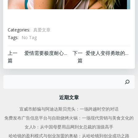
Categories:
真爱文章
Tags:
No Tag
文
文
上一
爱情需要极度耐心等待
下一
爱使人变得勇敢的句子
篇
篇
章
章
搜
导
导
索
航
航
近期文章
宣威市邮编与阿迪达斯贝壳头：一场跨越时空的对话
免费发布广告信息平台与自助烧烤火锅：一场现代营销与美食文化的
女人b：从中国母婴用品网到女总裁的顶级高手
哈哈镜的盈利模式与创业加盟的奥秘：从哈哈镜到创业成功之路