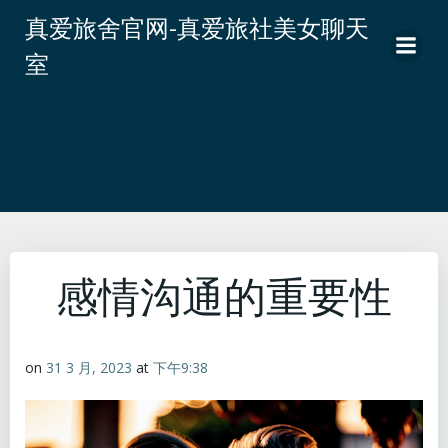
跳
真爱旅舍官网-真爱旅社美女聊天
转
室
到
内
容
感情沟通的重要性
on
31 3 月, 2023
at
下午9:38