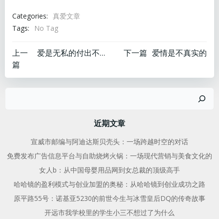
Categories:
真爱文章
Tags:
No Tag
文
文
上一
爱是无私的付出不求回报
下一篇
爱情是不真实的
篇
章
章
搜
导
导
索
航
航
近期文章
宣威市邮编与阿迪达斯贝壳头：一场跨越时空的对话
免费发布广告信息平台与自助烧烤火锅：一场现代营销与美食文化的
女人b：从中国母婴用品网到女总裁的顶级高手
哈哈镜的盈利模式与创业加盟的奥秘：从哈哈镜到创业成功之路
原平路55号：诺基亚5230的前世今生与冰雪皇后DQ的传奇故事
开远市我学校里的学生小三不想过了为什么