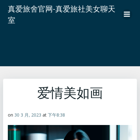
跳
真爱旅舍官网-真爱旅社美女聊天
转
室
到
内
容
爱情美如画
on
30 3 月, 2023
at
下午8:38