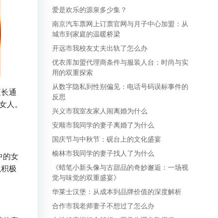
爱是欢乐的源泉多少集？
南京汽车票网上订票官网与月子中心加盟：从
城市到家庭的温暖桥梁
开远市我校友丈夫出轨了怎么办
优衣库加盟代理商条件与服装人台：时尚与实
用的双重探索
从数字隐私到性别偏见：电话号码误标事件的
擅长通
反思
女人。
兴义市我室友家人闹离婚为什么
安顺市我同学的妻子离婚了为什么
国庆节与中秋节：砚台上的文化盛宴
榆林市我同学的妻子找人了为什么
中的女
《蜡笔小新头像与古甜品的奇妙邂逅：一场视
以积极
觉与味觉的双重盛宴》
华莱士汉堡：从成本到品牌价值的深度解析
合作市我老师妻子不想过了怎么办