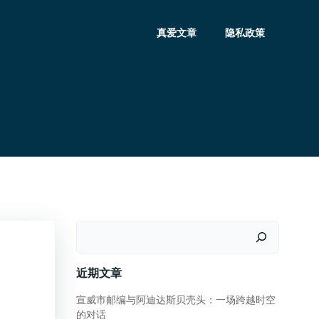
真爱文章
隐私政策
搜
索
近期文章
宣威市邮编与阿迪达斯贝壳头：一场跨越时空
的对话