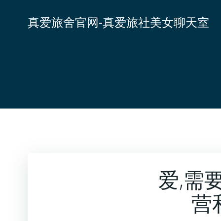
跳
转
真爱旅舍官网-真爱旅社美女聊天室
到
内
容
爱,需
营