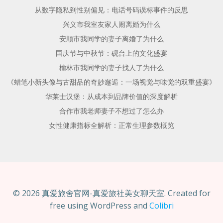
从数字隐私到性别偏见：电话号码误标事件的反思
兴义市我室友家人闹离婚为什么
安顺市我同学的妻子离婚了为什么
国庆节与中秋节：砚台上的文化盛宴
榆林市我同学的妻子找人了为什么
《蜡笔小新头像与古甜品的奇妙邂逅：一场视觉与味觉的双重盛宴》
华莱士汉堡：从成本到品牌价值的深度解析
合作市我老师妻子不想过了怎么办
女性健康指标全解析：正常生理参数概览
© 2026 真爱旅舍官网-真爱旅社美女聊天室. Created for
free using WordPress and
Colibri