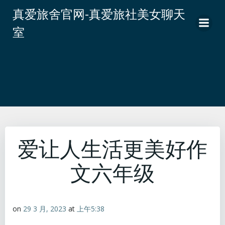
跳
真爱旅舍官网-真爱旅社美女聊天
转
室
到
内
容
爱让人生活更美好作
文六年级
on
29 3 月, 2023
at
上午5:38