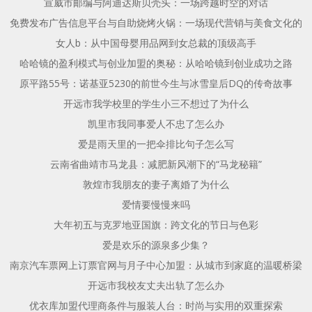
宣威市邮编与阿迪达斯贝壳头：一场跨越时空的对话
免费发布广告信息平台与自助烧烤火锅：一场现代营销与美食文化的
女人b：从中国母婴用品网到女总裁的顶级高手
哈哈镜的盈利模式与创业加盟的奥秘：从哈哈镜到创业成功之路
原平路55号：诺基亚5230的前世今生与冰雪皇后DQ的传奇故事
开远市我学校里的学生小三不想过了为什么
凯里市我同事爱人不忠了怎么办
爱是雨天里的一把伞排比句子怎么写
云南省曲靖市马龙县：减肥新风潮下的“马龙秘籍”
敦煌市我朋友的妻子离婚了为什么
爱情要慢慢来吗
大年初五与克罗地亚国旗：跨文化的节日与色彩
爱是欢乐的源泉多少集？
南京汽车票网上订票官网与月子中心加盟：从城市到家庭的温暖桥梁
开远市我校友丈夫出轨了怎么办
优衣库加盟代理商条件与服装人台：时尚与实用的双重探索