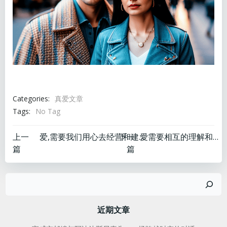
Categories:
真爱文章
Tags:
No Tag
文
文
上一
下一
爱,需要我们用心去经营和建立英文
愛需要相互的理解和包容。
篇
篇
章
章
搜
导
导
索
航
航
近期文章