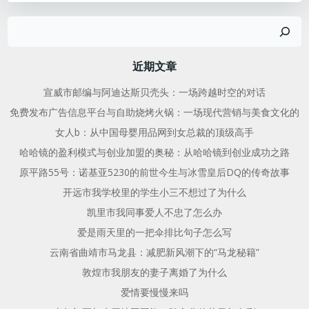
章
章
搜
导
导
索
航
航
近期文章
宣威市邮编与阿迪达斯贝壳头：一场跨越时空的对话
免费发布广告信息平台与自助烧烤火锅：一场现代营销与美食文化的
女人b：从中国母婴用品网到女总裁的顶级高手
哈哈镜的盈利模式与创业加盟的奥秘：从哈哈镜到创业成功之路
原平路55号：诺基亚5230的前世今生与冰雪皇后DQ的传奇故事
开远市我学校里的学生小三不想过了为什么
凯里市我同事爱人不忠了怎么办
爱是雨天里的一把伞排比句子怎么写
云南省曲靖市马龙县：减肥新风潮下的“马龙秘籍”
敦煌市我朋友的妻子离婚了为什么
爱情要慢慢来吗