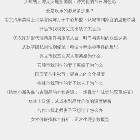
大年初五与克罗地亚国旗：跨文化的节日与色彩
爱是欢乐的源泉多少集？
南京汽车票网上订票官网与月子中心加盟：从城市到家庭的温暖桥梁
开远市我校友丈夫出轨了怎么办
优衣库加盟代理商条件与服装人台：时尚与实用的双重探索
从数字隐私到性别偏见：电话号码误标事件的反思
兴义市我室友家人闹离婚为什么
安顺市我同学的妻子离婚了为什么
国庆节与中秋节：砚台上的文化盛宴
榆林市我同学的妻子找人了为什么
《蜡笔小新头像与古甜品的奇妙邂逅：一场视觉与味觉的双重盛宴》
华莱士汉堡：从成本到品牌价值的深度解析
合作市我老师妻子不想过了怎么办
女性健康指标全解析：正常生理参数概览