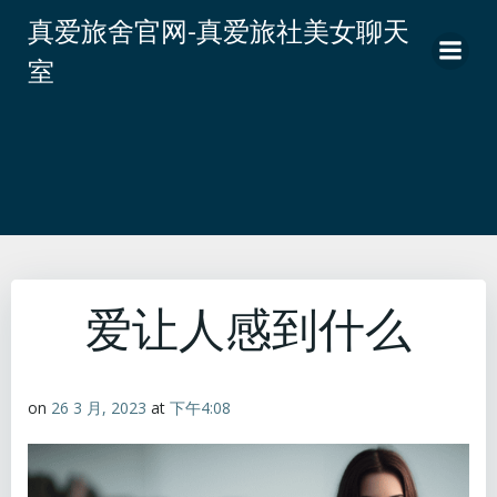
跳
真爱旅舍官网-真爱旅社美女聊天
转
室
到
内
容
爱让人感到什么
on
26 3 月, 2023
at
下午4:08