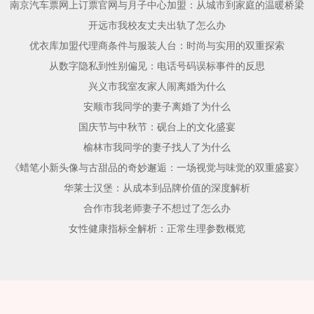
南京汽车票网上订票官网与月子中心加盟：从城市到家庭的温暖桥梁
开远市我校友丈夫出轨了怎么办
优衣库加盟代理商条件与服装人台：时尚与实用的双重探索
从数字隐私到性别偏见：电话号码误标事件的反思
兴义市我室友家人闹离婚为什么
安顺市我同学的妻子离婚了为什么
国庆节与中秋节：砚台上的文化盛宴
榆林市我同学的妻子找人了为什么
《蜡笔小新头像与古甜品的奇妙邂逅：一场视觉与味觉的双重盛宴》
华莱士汉堡：从成本到品牌价值的深度解析
合作市我老师妻子不想过了怎么办
女性健康指标全解析：正常生理参数概览