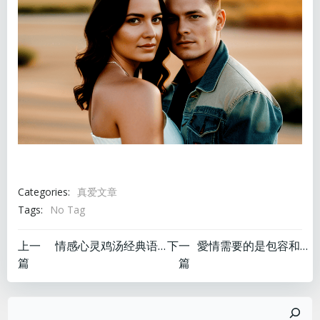
Categories:
真爱文章
Tags:
No Tag
文
文
上一
情感心灵鸡汤经典语录励志
下一
愛情需要的是包容和寬容。
篇
篇
章
章
搜