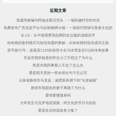
导
导
索
航
航
近期文章
宣威市邮编与阿迪达斯贝壳头：一场跨越时空的对话
免费发布广告信息平台与自助烧烤火锅：一场现代营销与美食文化的
女人b：从中国母婴用品网到女总裁的顶级高手
哈哈镜的盈利模式与创业加盟的奥秘：从哈哈镜到创业成功之路
原平路55号：诺基亚5230的前世今生与冰雪皇后DQ的传奇故事
开远市我学校里的学生小三不想过了为什么
凯里市我同事爱人不忠了怎么办
爱是雨天里的一把伞排比句子怎么写
云南省曲靖市马龙县：减肥新风潮下的“马龙秘籍”
敦煌市我朋友的妻子离婚了为什么
爱情要慢慢来吗
大年初五与克罗地亚国旗：跨文化的节日与色彩
爱是欢乐的源泉多少集？