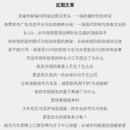
航
航
近期文章
宣威市邮编与阿迪达斯贝壳头：一场跨越时空的对话
免费发布广告信息平台与自助烧烤火锅：一场现代营销与美食文化的
女人b：从中国母婴用品网到女总裁的顶级高手
哈哈镜的盈利模式与创业加盟的奥秘：从哈哈镜到创业成功之路
原平路55号：诺基亚5230的前世今生与冰雪皇后DQ的传奇故事
开远市我学校里的学生小三不想过了为什么
凯里市我同事爱人不忠了怎么办
爱是雨天里的一把伞排比句子怎么写
云南省曲靖市马龙县：减肥新风潮下的“马龙秘籍”
敦煌市我朋友的妻子离婚了为什么
爱情要慢慢来吗
大年初五与克罗地亚国旗：跨文化的节日与色彩
爱是欢乐的源泉多少集？
南京汽车票网上订票官网与月子中心加盟：从城市到家庭的温暖桥梁