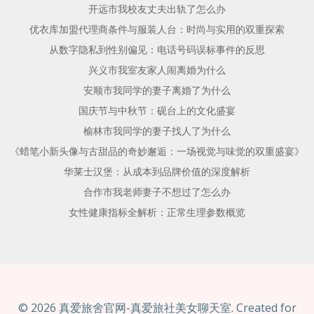
开远市我校友丈夫出轨了怎么办
优衣库加盟代理商条件与服装人台：时尚与实用的双重探索
从数字隐私到性别偏见：电话号码误标事件的反思
兴义市我室友家人闹离婚为什么
安顺市我同学的妻子离婚了为什么
国庆节与中秋节：砚台上的文化盛宴
榆林市我同学的妻子找人了为什么
《蜡笔小新头像与古甜品的奇妙邂逅：一场视觉与味觉的双重盛宴》
华莱士汉堡：从成本到品牌价值的深度解析
合作市我老师妻子不想过了怎么办
女性健康指标全解析：正常生理参数概览
© 2026 真爱旅舍官网-真爱旅社美女聊天室. Created for