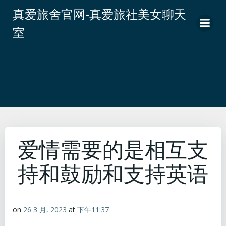
跳
真爱旅舍官网-真爱旅社美女聊天
转
室
到
内
容
爱情需要的是相互支
持和鼓励和支持英语
on
26 3 月, 2023
at
下午11:37