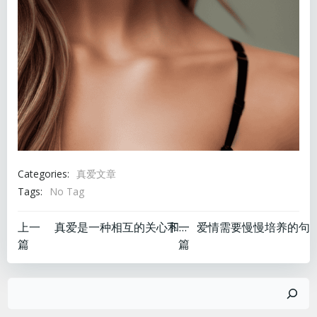
Categories:
真爱文章
Tags:
No Tag
文
文
上一
下一
真爱是一种相互的关心和关爱吗
篇
篇
章
章
搜
导
导
索