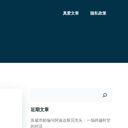
真爱文章
隐私政策
搜
索
近期文章
宣威市邮编与阿迪达斯贝壳头：一场跨越时空
的对话