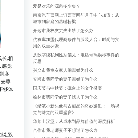
爱是欢乐的源泉多少集？
南京汽车票网上订票官网与月子中心加盟：从
城市到家庭的温暖桥梁
开远市我校友丈夫出轨了怎么办
优衣库加盟代理商条件与服装人台：时尚与实
用的双重探索
从数字隐私到性别偏见：电话号码误标事件的
长,相
反思
人感觉
兴义市我室友家人闹离婚为什么
遇到麻
安顺市我同学的妻子离婚了为什么
失去尊
国庆节与中秋节：砚台上的文化盛宴
不够体
榆林市我同学的妻子找人了为什么
《蜡笔小新头像与古甜品的奇妙邂逅：一场视
觉与味觉的双重盛宴》
华莱士汉堡：从成本到品牌价值的深度解析
合作市我老师妻子不想过了怎么办
说,双