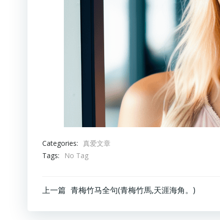
Categories:
真爱文章
Tags:
No Tag
文
上一篇
青梅竹马全句(青梅竹馬,天涯海角。)
章