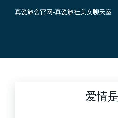
跳
转
真爱旅舍官网-真爱旅社美女聊天室
到
内
容
爱情