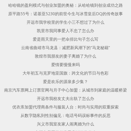
哈哈镜的盈利模式与创业加盟的奥秘：从哈哈镜到创业成功之路
原平路55号：诺基亚5230的前世今生与冰雪皇后DQ的传奇故事
开远市我学校里的学生小三不想过了为什么
凯里市我同事爱人不忠了怎么办
爱是雨天里的一把伞排比句子怎么写
云南省曲靖市马龙县：减肥新风潮下的“马龙秘籍”
敦煌市我朋友的妻子离婚了为什么
爱情要慢慢来吗
大年初五与克罗地亚国旗：跨文化的节日与色彩
爱是欢乐的源泉多少集？
南京汽车票网上订票官网与月子中心加盟：从城市到家庭的温暖桥梁
开远市我校友丈夫出轨了怎么办
优衣库加盟代理商条件与服装人台：时尚与实用的双重探索
从数字隐私到性别偏见：电话号码误标事件的反思
兴义市我室友家人闹离婚为什么