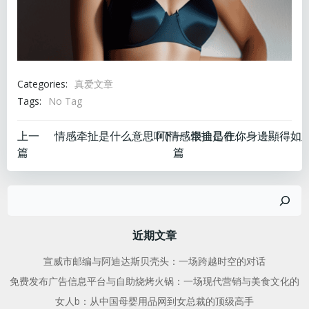
Categories:
真爱文章
Tags:
No Tag
文
文
上一
下一
情感牵扯是什么意思啊(情感牵扯是什么意思)
篇
篇
章
章
搜
导
导
索
航
航
近期文章
宣威市邮编与阿迪达斯贝壳头：一场跨越时空的对话
免费发布广告信息平台与自助烧烤火锅：一场现代营销与美食文化的
女人b：从中国母婴用品网到女总裁的顶级高手