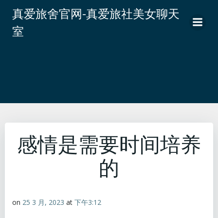
跳
真爱旅舍官网-真爱旅社美女聊天
转
室
到
内
容
感情是需要时间培养
的
on
25 3 月, 2023
at
下午3:12