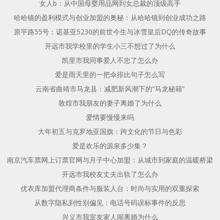
女人b：从中国母婴用品网到女总裁的顶级高手
哈哈镜的盈利模式与创业加盟的奥秘：从哈哈镜到创业成功之路
原平路55号：诺基亚5230的前世今生与冰雪皇后DQ的传奇故事
开远市我学校里的学生小三不想过了为什么
凯里市我同事爱人不忠了怎么办
爱是雨天里的一把伞排比句子怎么写
云南省曲靖市马龙县：减肥新风潮下的“马龙秘籍”
敦煌市我朋友的妻子离婚了为什么
爱情要慢慢来吗
大年初五与克罗地亚国旗：跨文化的节日与色彩
爱是欢乐的源泉多少集？
南京汽车票网上订票官网与月子中心加盟：从城市到家庭的温暖桥梁
开远市我校友丈夫出轨了怎么办
优衣库加盟代理商条件与服装人台：时尚与实用的双重探索
从数字隐私到性别偏见：电话号码误标事件的反思
兴义市我室友家人闹离婚为什么