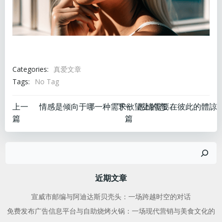
Categories:
真爱文章
Tags:
No Tag
文
文
上一
下一
情感是倾向于哪一种需求欲望上的态度体验
篇
篇
章
章
搜
导
导
索
航
航
近期文章
宣威市邮编与阿迪达斯贝壳头：一场跨越时空的对话
免费发布广告信息平台与自助烧烤火锅：一场现代营销与美食文化的