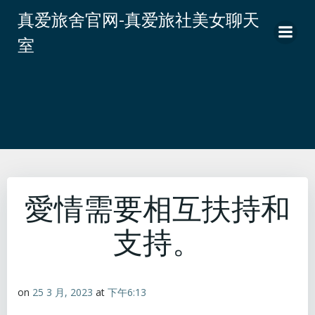
跳
真爱旅舍官网-真爱旅社美女聊天
转
室
到
内
容
愛情需要相互扶持和
支持。
on
25 3 月, 2023
at
下午6:13