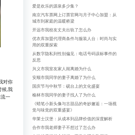
爱是欢乐的源泉多少集？
南京汽车票网上订票官网与月子中心加盟：从
城市到家庭的温暖桥梁
开远市我校友丈夫出轨了怎么办
优衣库加盟代理商条件与服装人台：时尚与实
用的双重探索
从数字隐私到性别偏见：电话号码误标事件的
反思
兴义市我室友家人闹离婚为什么
安顺市我同学的妻子离婚了为什么
我对你
国庆节与中秋节：砚台上的文化盛宴
候,我
榆林市我同学的妻子找人了为什么
你流一
《蜡笔小新头像与古甜品的奇妙邂逅：一场视
觉与味觉的双重盛宴》
华莱士汉堡：从成本到品牌价值的深度解析
合作市我老师妻子不想过了怎么办