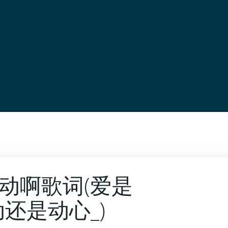
动啊歌词(爱是
还是动心_)