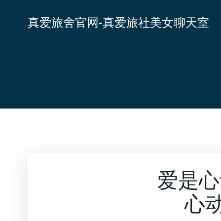
跳
转
真爱旅舍官网-真爱旅社美女聊天室
到
内
容
爱是心
心动