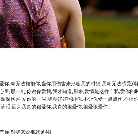
爱你,却无法拥抱你,当你用伤害来形容我的时候,我却无法感受到
里,那一刻,你说你爱我,我才知道,原来,爱情是这样自私,爱你的时
你深深伤害,爱你的时候,我会好好照顾你,不让你受一点点伤,不让
一滴泪,因为我真的很爱你,我真的很爱你,很爱很爱你。
有你,对我来说那就足矣!