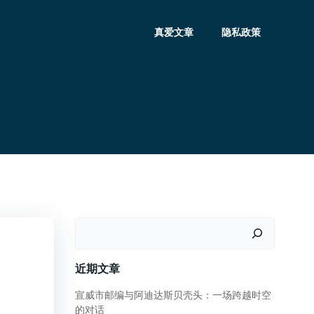
真爱文章
隐私政策
搜
索
近期文章
宣威市邮编与阿迪达斯贝壳头：一场跨越时空
的对话