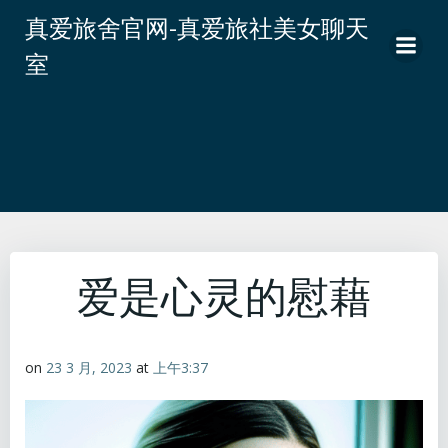
跳
真爱旅舍官网-真爱旅社美女聊天
转
室
到
内
容
爱是心灵的慰藉
on
23 3 月, 2023
at
上午3:37