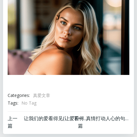
Categories:
真爱文章
Tags:
No Tag
文
文
上一
下一
让我们的爱看得见(让爱看得见作文)
真情打动人心的句子
篇
篇
章
章