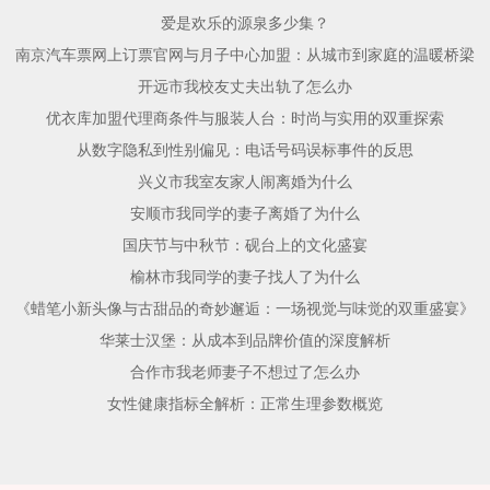
爱是欢乐的源泉多少集？
南京汽车票网上订票官网与月子中心加盟：从城市到家庭的温暖桥梁
开远市我校友丈夫出轨了怎么办
优衣库加盟代理商条件与服装人台：时尚与实用的双重探索
从数字隐私到性别偏见：电话号码误标事件的反思
兴义市我室友家人闹离婚为什么
安顺市我同学的妻子离婚了为什么
国庆节与中秋节：砚台上的文化盛宴
榆林市我同学的妻子找人了为什么
《蜡笔小新头像与古甜品的奇妙邂逅：一场视觉与味觉的双重盛宴》
华莱士汉堡：从成本到品牌价值的深度解析
合作市我老师妻子不想过了怎么办
女性健康指标全解析：正常生理参数概览