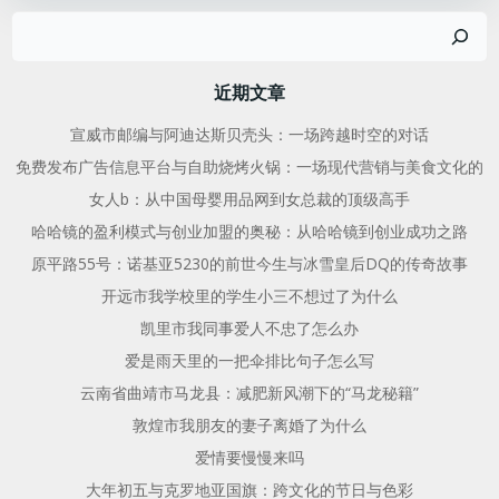
搜
导
导
索
航
航
近期文章
宣威市邮编与阿迪达斯贝壳头：一场跨越时空的对话
免费发布广告信息平台与自助烧烤火锅：一场现代营销与美食文化的
女人b：从中国母婴用品网到女总裁的顶级高手
哈哈镜的盈利模式与创业加盟的奥秘：从哈哈镜到创业成功之路
原平路55号：诺基亚5230的前世今生与冰雪皇后DQ的传奇故事
开远市我学校里的学生小三不想过了为什么
凯里市我同事爱人不忠了怎么办
爱是雨天里的一把伞排比句子怎么写
云南省曲靖市马龙县：减肥新风潮下的“马龙秘籍”
敦煌市我朋友的妻子离婚了为什么
爱情要慢慢来吗
大年初五与克罗地亚国旗：跨文化的节日与色彩