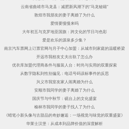
云南省曲靖市马龙县：减肥新风潮下的“马龙秘籍”
敦煌市我朋友的妻子离婚了为什么
爱情要慢慢来吗
大年初五与克罗地亚国旗：跨文化的节日与色彩
爱是欢乐的源泉多少集？
南京汽车票网上订票官网与月子中心加盟：从城市到家庭的温暖桥梁
开远市我校友丈夫出轨了怎么办
优衣库加盟代理商条件与服装人台：时尚与实用的双重探索
从数字隐私到性别偏见：电话号码误标事件的反思
兴义市我室友家人闹离婚为什么
安顺市我同学的妻子离婚了为什么
国庆节与中秋节：砚台上的文化盛宴
榆林市我同学的妻子找人了为什么
《蜡笔小新头像与古甜品的奇妙邂逅：一场视觉与味觉的双重盛宴》
华莱士汉堡：从成本到品牌价值的深度解析