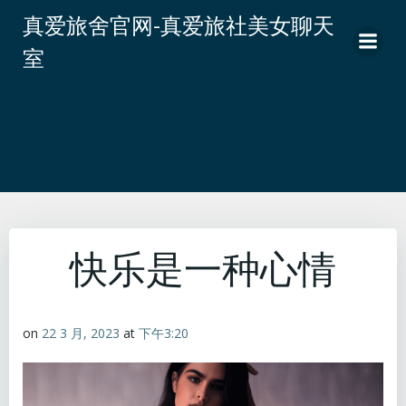
跳
真爱旅舍官网-真爱旅社美女聊天
转
室
到
内
容
快乐是一种心情
on
22 3 月, 2023
at
下午3:20