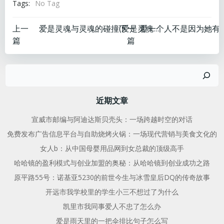
Tags:
No Tag
文
文
上一
下一
爱是灵魂与灵魂的碰撞(爱是灵魂的美_)
篇
篇
章
章
搜
导
导
索
航
航
近期文章
宣威市邮编与阿迪达斯贝壳头：一场跨越时空的对话
免费发布广告信息平台与自助烧烤火锅：一场现代营销与美食文化的
女人b：从中国母婴用品网到女总裁的顶级高手
哈哈镜的盈利模式与创业加盟的奥秘：从哈哈镜到创业成功之路
原平路55号：诺基亚5230的前世今生与冰雪皇后DQ的传奇故事
开远市我学校里的学生小三不想过了为什么
凯里市我同事爱人不忠了怎么办
爱是雨天里的一把伞排比句子怎么写