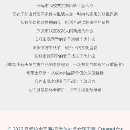
开远市我校友丈夫出轨了怎么办
优衣库加盟代理商条件与服装人台：时尚与实用的双重探索
从数字隐私到性别偏见：电话号码误标事件的反思
兴义市我室友家人闹离婚为什么
安顺市我同学的妻子离婚了为什么
国庆节与中秋节：砚台上的文化盛宴
榆林市我同学的妻子找人了为什么
《蜡笔小新头像与古甜品的奇妙邂逅：一场视觉与味觉的双重盛宴》
华莱士汉堡：从成本到品牌价值的深度解析
合作市我老师妻子不想过了怎么办
女性健康指标全解析：正常生理参数概览
© 2026 真爱旅舍官网-真爱旅社美女聊天室. Created for