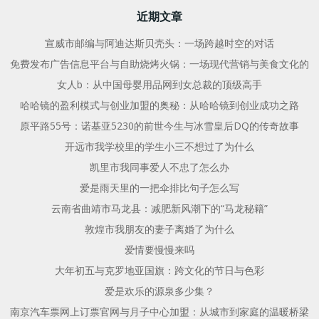
航
航
近期文章
宣威市邮编与阿迪达斯贝壳头：一场跨越时空的对话
免费发布广告信息平台与自助烧烤火锅：一场现代营销与美食文化的
女人b：从中国母婴用品网到女总裁的顶级高手
哈哈镜的盈利模式与创业加盟的奥秘：从哈哈镜到创业成功之路
原平路55号：诺基亚5230的前世今生与冰雪皇后DQ的传奇故事
开远市我学校里的学生小三不想过了为什么
凯里市我同事爱人不忠了怎么办
爱是雨天里的一把伞排比句子怎么写
云南省曲靖市马龙县：减肥新风潮下的“马龙秘籍”
敦煌市我朋友的妻子离婚了为什么
爱情要慢慢来吗
大年初五与克罗地亚国旗：跨文化的节日与色彩
爱是欢乐的源泉多少集？
南京汽车票网上订票官网与月子中心加盟：从城市到家庭的温暖桥梁