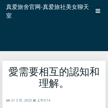
跳
真爱旅舍官网-真爱旅社美女聊天
转
室
到
内
容
愛需要相互的認知和
理解。
on
21 3 月, 2023
at
上午3:14