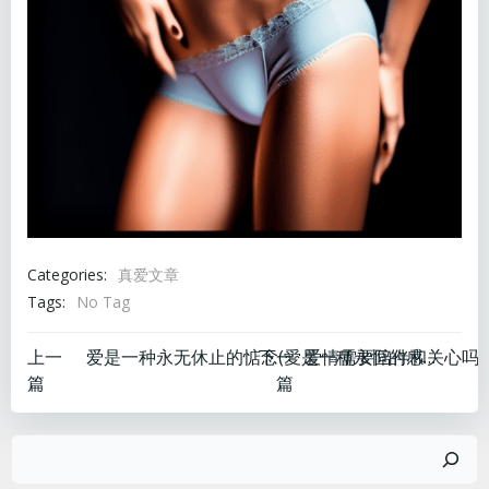
Categories:
真爱文章
Tags:
No Tag
文
文
上一
下一
爱是一种永无休止的惦念(愛是一種永恒的感覺,不會隨時間的流逝而消逝。)
篇
篇
章
章
搜
导
导
索