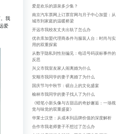
爱是欢乐的源泉多少集？
南京汽车票网上订票官网与月子中心加盟：从
言。我
城市到家庭的温暖桥梁
远爱
开远市我校友丈夫出轨了怎么办
优衣库加盟代理商条件与服装人台：时尚与实
用的双重探索
从数字隐私到性别偏见：电话号码误标事件的
反思
兴义市我室友家人闹离婚为什么
安顺市我同学的妻子离婚了为什么
国庆节与中秋节：砚台上的文化盛宴
榆林市我同学的妻子找人了为什么
《蜡笔小新头像与古甜品的奇妙邂逅：一场视
觉与味觉的双重盛宴》
华莱士汉堡：从成本到品牌价值的深度解析
合作市我老师妻子不想过了怎么办