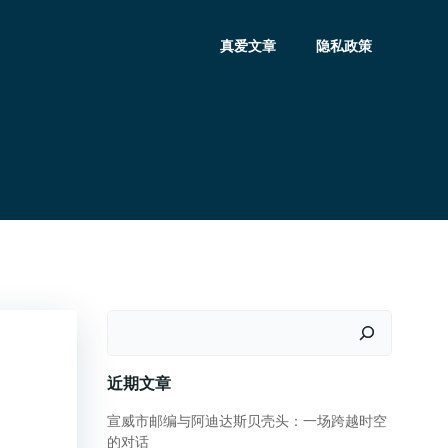
真爱文章
隐私政策
搜
索
近期文章
宣威市邮编与阿迪达斯贝壳头：一场跨越时空
的对话