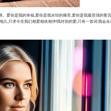
择。爱你是我的幸福,爱你是我永恒的痛苦,爱你是我最坚强的誓
地久,只求今生我们相爱相依相伴!我对你的爱,只有一首词:我会永