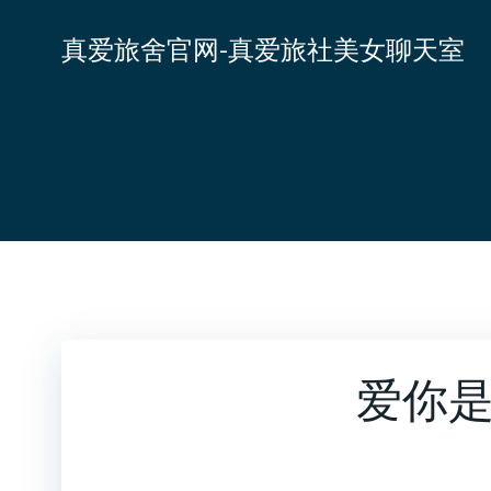
跳
转
真爱旅舍官网-真爱旅社美女聊天室
到
内
容
爱你