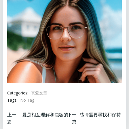
Categories:
真爱文章
Tags:
No Tag
文
文
上一
下一
愛是相互理解和包容的境界。
感情需要尋找和保持平衡。
篇
篇