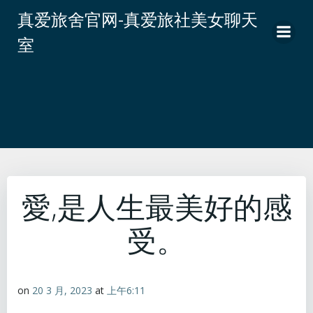
跳
真爱旅舍官网-真爱旅社美女聊天
转
室
到
内
容
愛,是人生最美好的感
受。
on
20 3 月, 2023
at
上午6:11