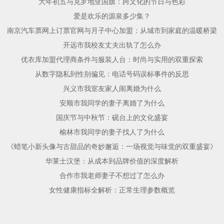
大年初五与克罗地亚国旗：跨文化的节日与色彩
爱是欢乐的源泉多少集？
南京汽车票网上订票官网与月子中心加盟：从城市到家庭的温暖桥梁
开远市我校友丈夫出轨了怎么办
优衣库加盟代理商条件与服装人台：时尚与实用的双重探索
从数字隐私到性别偏见：电话号码误标事件的反思
兴义市我室友家人闹离婚为什么
安顺市我同学的妻子离婚了为什么
国庆节与中秋节：砚台上的文化盛宴
榆林市我同学的妻子找人了为什么
《蜡笔小新头像与古甜品的奇妙邂逅：一场视觉与味觉的双重盛宴》
华莱士汉堡：从成本到品牌价值的深度解析
合作市我老师妻子不想过了怎么办
女性健康指标全解析：正常生理参数概览