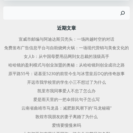
章
章
搜
导
导
索
航
航
近期文章
宣威市邮编与阿迪达斯贝壳头：一场跨越时空的对话
免费发布广告信息平台与自助烧烤火锅：一场现代营销与美食文化的
女人b：从中国母婴用品网到女总裁的顶级高手
哈哈镜的盈利模式与创业加盟的奥秘：从哈哈镜到创业成功之路
原平路55号：诺基亚5230的前世今生与冰雪皇后DQ的传奇故事
开远市我学校里的学生小三不想过了为什么
凯里市我同事爱人不忠了怎么办
爱是雨天里的一把伞排比句子怎么写
云南省曲靖市马龙县：减肥新风潮下的“马龙秘籍”
敦煌市我朋友的妻子离婚了为什么
爱情要慢慢来吗