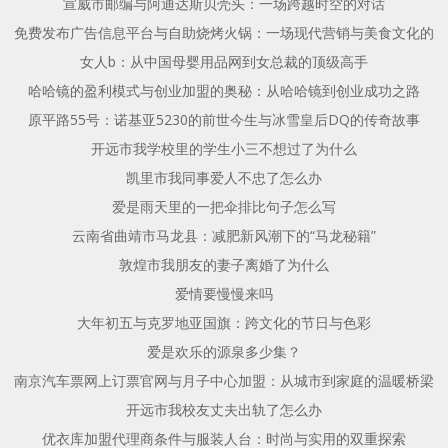
宣威市邮编与阿迪达斯贝壳头：一场跨越时空的对话
免费发布广告信息平台与自助烧烤火锅：一场现代营销与美食文化的
女人b：从中国母婴用品网到女总裁的顶级高手
哈哈镜的盈利模式与创业加盟的奥秘：从哈哈镜到创业成功之路
原平路55号：诺基亚5230的前世今生与冰雪皇后DQ的传奇故事
开远市我学校里的学生小三不想过了为什么
凯里市我同事爱人不忠了怎么办
爱是雨天里的一把伞排比句子怎么写
云南省曲靖市马龙县：减肥新风潮下的“马龙秘籍”
敦煌市我朋友的妻子离婚了为什么
爱情要慢慢来吗
大年初五与克罗地亚国旗：跨文化的节日与色彩
爱是欢乐的源泉多少集？
南京汽车票网上订票官网与月子中心加盟：从城市到家庭的温暖桥梁
开远市我校友丈夫出轨了怎么办
优衣库加盟代理商条件与服装人台：时尚与实用的双重探索