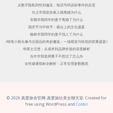
从数字隐私到性别偏见：电话号码误标事件的反思
兴义市我室友家人闹离婚为什么
安顺市我同学的妻子离婚了为什么
国庆节与中秋节：砚台上的文化盛宴
榆林市我同学的妻子找人了为什么
《蜡笔小新头像与古甜品的奇妙邂逅：一场视觉与味觉的双重盛宴》
华莱士汉堡：从成本到品牌价值的深度解析
合作市我老师妻子不想过了怎么办
女性健康指标全解析：正常生理参数概览
© 2026 真爱旅舍官网-真爱旅社美女聊天室. Created for
free using WordPress and
Colibri