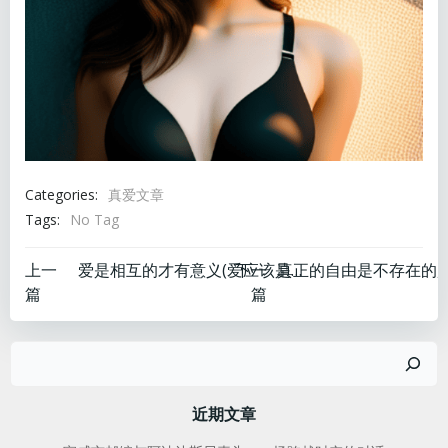
Categories:
真爱文章
Tags:
No Tag
文
文
上一
下一
爱是相互的才有意义(爱应该是相互的)
篇
篇
章
章
搜
导
导
索
航
航
近期文章