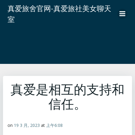
跳
真爱旅舍官网-真爱旅社美女聊天
转
室
到
内
容
真爱是相互的支持和
信任。
on
19 3 月, 2023
at
上午6:08