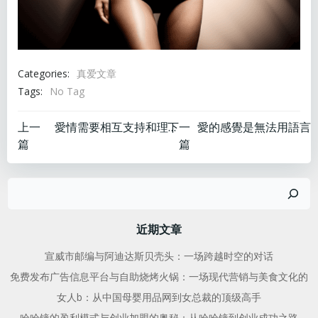
Categories:
真爱文章
Tags:
No Tag
文
文
上一
下一
愛情需要相互支持和理解。_
篇
篇
章
章
搜
导
导
索
航
航
近期文章
宣威市邮编与阿迪达斯贝壳头：一场跨越时空的对话
免费发布广告信息平台与自助烧烤火锅：一场现代营销与美食文化的
女人b：从中国母婴用品网到女总裁的顶级高手
哈哈镜的盈利模式与创业加盟的奥秘：从哈哈镜到创业成功之路