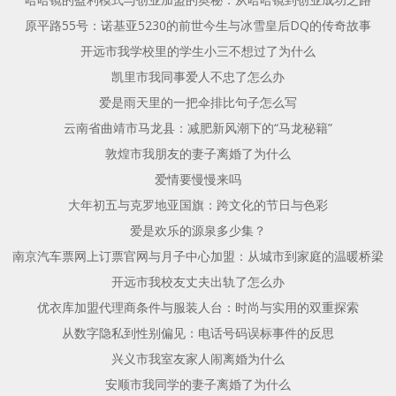
原平路55号：诺基亚5230的前世今生与冰雪皇后DQ的传奇故事
开远市我学校里的学生小三不想过了为什么
凯里市我同事爱人不忠了怎么办
爱是雨天里的一把伞排比句子怎么写
云南省曲靖市马龙县：减肥新风潮下的“马龙秘籍”
敦煌市我朋友的妻子离婚了为什么
爱情要慢慢来吗
大年初五与克罗地亚国旗：跨文化的节日与色彩
爱是欢乐的源泉多少集？
南京汽车票网上订票官网与月子中心加盟：从城市到家庭的温暖桥梁
开远市我校友丈夫出轨了怎么办
优衣库加盟代理商条件与服装人台：时尚与实用的双重探索
从数字隐私到性别偏见：电话号码误标事件的反思
兴义市我室友家人闹离婚为什么
安顺市我同学的妻子离婚了为什么