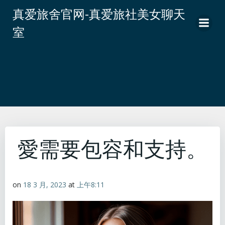
跳
真爱旅舍官网-真爱旅社美女聊天
转
室
到
内
容
愛需要包容和支持。
on
18 3 月, 2023
at
上午8:11