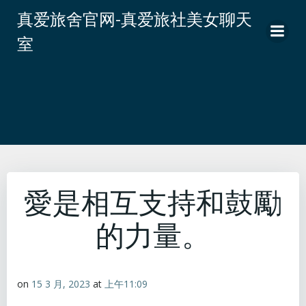
跳
真爱旅舍官网-真爱旅社美女聊天
转
室
到
内
容
愛是相互支持和鼓勵
的力量。
on
15 3 月, 2023
at
上午11:09