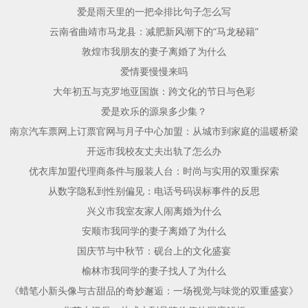
爱是雨天里的一把伞排比句子怎么写
云南省曲靖市马龙县：减肥新风潮下的“马龙秘籍”
敦煌市我朋友的妻子离婚了为什么
爱情要慢慢来吗
大年初五与克罗地亚国旗：跨文化的节日与色彩
爱是欢乐的源泉多少集？
南京汽车票网上订票官网与月子中心加盟：从城市到家庭的温暖桥梁
开远市我校友丈夫出轨了怎么办
优衣库加盟代理商条件与服装人台：时尚与实用的双重探索
从数字隐私到性别偏见：电话号码误标事件的反思
兴义市我室友家人闹离婚为什么
安顺市我同学的妻子离婚了为什么
国庆节与中秋节：砚台上的文化盛宴
榆林市我同学的妻子找人了为什么
《蜡笔小新头像与古甜品的奇妙邂逅：一场视觉与味觉的双重盛宴》