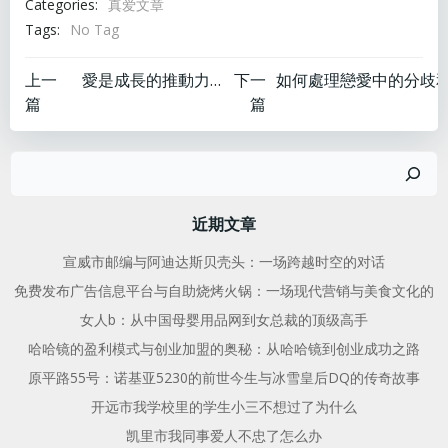
Categories:
真爱文章
Tags:
No Tag
文
文
上一
愛是成長的推動力。
下一
篇
篇
章
章
搜
导
导
索
航
航
近期文章
宣威市邮编与阿迪达斯贝壳头：一场跨越时空的对话
免费发布广告信息平台与自助烧烤火锅：一场现代营销与美食文化的
女人b：从中国母婴用品网到女总裁的顶级高手
哈哈镜的盈利模式与创业加盟的奥秘：从哈哈镜到创业成功之路
原平路55号：诺基亚5230的前世今生与冰雪皇后DQ的传奇故事
开远市我学校里的学生小三不想过了为什么
凯里市我同事爱人不忠了怎么办