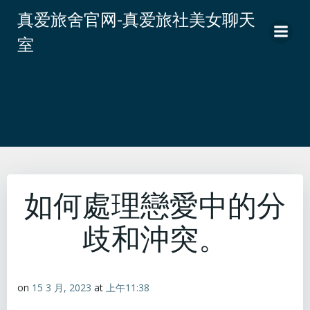
跳
真爱旅舍官网-真爱旅社美女聊天
转
室
到
内
容
如何處理戀愛中的分
歧和沖突。
on
15 3 月, 2023
at
上午11:38