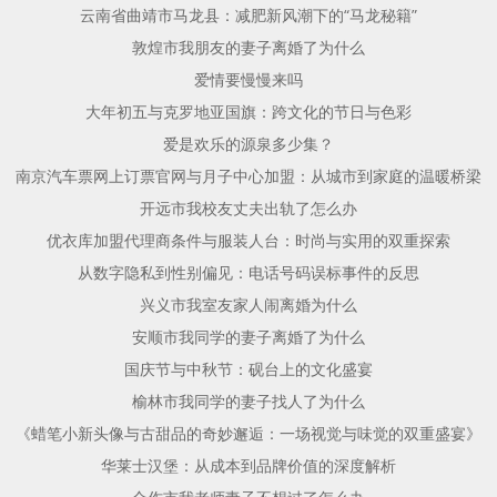
云南省曲靖市马龙县：减肥新风潮下的“马龙秘籍”
敦煌市我朋友的妻子离婚了为什么
爱情要慢慢来吗
大年初五与克罗地亚国旗：跨文化的节日与色彩
爱是欢乐的源泉多少集？
南京汽车票网上订票官网与月子中心加盟：从城市到家庭的温暖桥梁
开远市我校友丈夫出轨了怎么办
优衣库加盟代理商条件与服装人台：时尚与实用的双重探索
从数字隐私到性别偏见：电话号码误标事件的反思
兴义市我室友家人闹离婚为什么
安顺市我同学的妻子离婚了为什么
国庆节与中秋节：砚台上的文化盛宴
榆林市我同学的妻子找人了为什么
《蜡笔小新头像与古甜品的奇妙邂逅：一场视觉与味觉的双重盛宴》
华莱士汉堡：从成本到品牌价值的深度解析