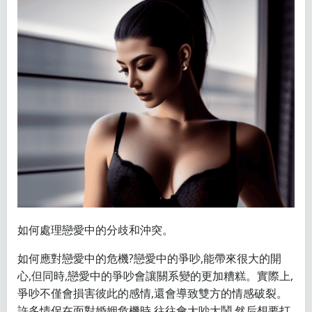
如何處理戀愛中的分歧和沖突。
如何應對戀愛中的危機?戀愛中的爭吵,能帶來很大的開
心,但同時,戀愛中的爭吵會讓關系變的更加糟糕。實際上,
爭吵不僅會損害彼此的感情,還會導致雙方的情感破裂。
許多情侶在面對婚姻危機時,往往會大吵大鬧,然后想要打