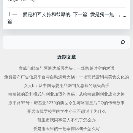
文
文
上一
愛是相互支持和鼓勵的力量。
下一篇
愛是獨一無二。_
篇
章
章
搜
导
导
索
航
航
近期文章
宣威市邮编与阿迪达斯贝壳头：一场跨越时空的对话
免费发布广告信息平台与自助烧烤火锅：一场现代营销与美食文化的
女人b：从中国母婴用品网到女总裁的顶级高手
哈哈镜的盈利模式与创业加盟的奥秘：从哈哈镜到创业成功之路
原平路55号：诺基亚5230的前世今生与冰雪皇后DQ的传奇故事
开远市我学校里的学生小三不想过了为什么
凯里市我同事爱人不忠了怎么办
爱是雨天里的一把伞排比句子怎么写