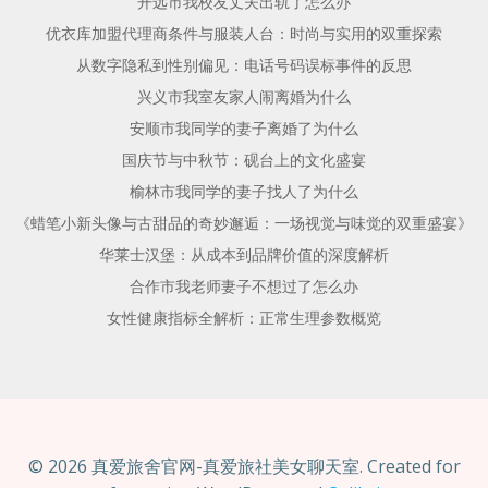
开远市我校友丈夫出轨了怎么办
优衣库加盟代理商条件与服装人台：时尚与实用的双重探索
从数字隐私到性别偏见：电话号码误标事件的反思
兴义市我室友家人闹离婚为什么
安顺市我同学的妻子离婚了为什么
国庆节与中秋节：砚台上的文化盛宴
榆林市我同学的妻子找人了为什么
《蜡笔小新头像与古甜品的奇妙邂逅：一场视觉与味觉的双重盛宴》
华莱士汉堡：从成本到品牌价值的深度解析
合作市我老师妻子不想过了怎么办
女性健康指标全解析：正常生理参数概览
© 2026 真爱旅舍官网-真爱旅社美女聊天室. Created for