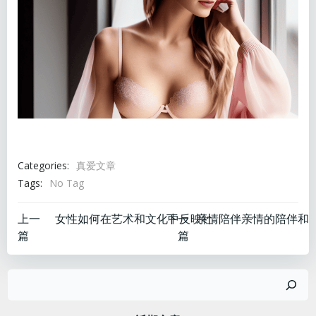
Categories:
真爱文章
Tags:
No Tag
文
文
上一
下一
女性如何在艺术和文化中反映社会问题
篇
篇
章
章
搜
导
导
索