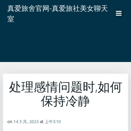
跳
真爱旅舍官网-真爱旅社美女聊天
转
室
到
内
容
处理感情问题时,如何
保持冷静
on
14 3 月, 2023
at
上午3:10