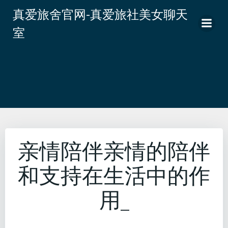
跳
真爱旅舍官网-真爱旅社美女聊天
转
室
到
内
容
亲情陪伴亲情的陪伴
和支持在生活中的作
用_