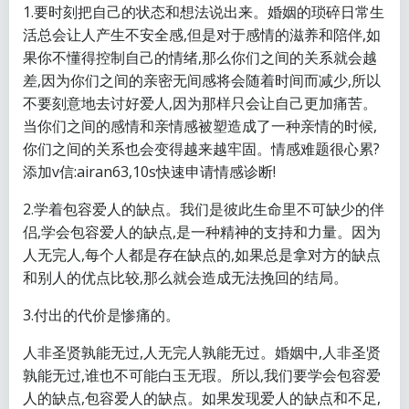
1.要时刻把自己的状态和想法说出来。婚姻的琐碎日常生
活总会让人产生不安全感,但是对于感情的滋养和陪伴,如
果你不懂得控制自己的情绪,那么你们之间的关系就会越
差,因为你们之间的亲密无间感将会随着时间而减少,所以
不要刻意地去讨好爱人,因为那样只会让自己更加痛苦。
当你们之间的感情和亲情感被塑造成了一种亲情的时候,
你们之间的关系也会变得越来越牢固。情感难题很心累?
添加v信:airan63,10s快速申请情感诊断!
2.学着包容爱人的缺点。我们是彼此生命里不可缺少的伴
侣,学会包容爱人的缺点,是一种精神的支持和力量。因为
人无完人,每个人都是存在缺点的,如果总是拿对方的缺点
和别人的优点比较,那么就会造成无法挽回的结局。
3.付出的代价是惨痛的。
人非圣贤孰能无过,人无完人孰能无过。婚姻中,人非圣贤
孰能无过,谁也不可能白玉无瑕。所以,我们要学会包容爱
人的缺点,包容爱人的缺点。如果发现爱人的缺点和不足,