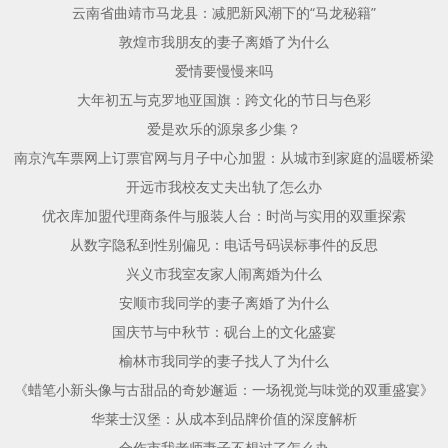
云南省曲靖市马龙县：减肥新风潮下的“马龙秘籍”
敦煌市我朋友的妻子离婚了为什么
爱情要慢慢来吗
大年初五与克罗地亚国旗：跨文化的节日与色彩
爱是欢乐的源泉多少集？
南京汽车票网上订票官网与月子中心加盟：从城市到家庭的温暖桥梁
开远市我校友丈夫出轨了怎么办
优衣库加盟代理商条件与服装人台：时尚与实用的双重探索
从数字隐私到性别偏见：电话号码误标事件的反思
兴义市我室友家人闹离婚为什么
安顺市我同学的妻子离婚了为什么
国庆节与中秋节：砚台上的文化盛宴
榆林市我同学的妻子找人了为什么
《蜡笔小新头像与古甜品的奇妙邂逅：一场视觉与味觉的双重盛宴》
华莱士汉堡：从成本到品牌价值的深度解析
合作市我老师妻子不想过了怎么办