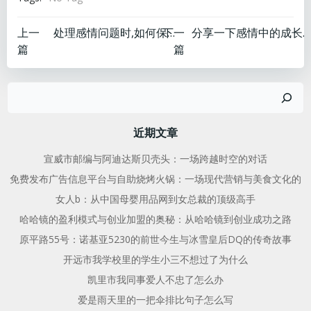
文
文
上一
下一
处理感情问题时,如何保持冷静
分享一下感情中的成长和收获
篇
篇
章
章
搜
导
导
索
航
航
近期文章
宣威市邮编与阿迪达斯贝壳头：一场跨越时空的对话
免费发布广告信息平台与自助烧烤火锅：一场现代营销与美食文化的
女人b：从中国母婴用品网到女总裁的顶级高手
哈哈镜的盈利模式与创业加盟的奥秘：从哈哈镜到创业成功之路
原平路55号：诺基亚5230的前世今生与冰雪皇后DQ的传奇故事
开远市我学校里的学生小三不想过了为什么
凯里市我同事爱人不忠了怎么办
爱是雨天里的一把伞排比句子怎么写