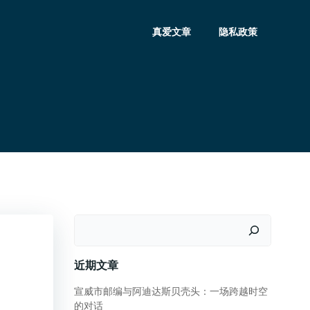
真爱文章
隐私政策
搜
索
近期文章
宣威市邮编与阿迪达斯贝壳头：一场跨越时空
的对话