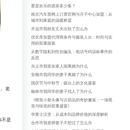
爱是欢乐的源泉多少集？
南京汽车票网上订票官网与月子中心加盟：从
城市到家庭的温暖桥梁
开远市我校友丈夫出轨了怎么办
优衣库加盟代理商条件与服装人台：时尚与实
用的双重探索
从数字隐私到性别偏见：电话号码误标事件的
反思
兴义市我室友家人闹离婚为什么
安顺市我同学的妻子离婚了为什么
国庆节与中秋节：砚台上的文化盛宴
己。老
榆林市我同学的妻子找人了为什么
《蜡笔小新头像与古甜品的奇妙邂逅：一场视
觉与味觉的双重盛宴》
华莱士汉堡：从成本到品牌价值的深度解析
你不是
合作市我老师妻子不想过了怎么办