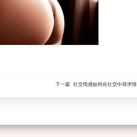
文
下一篇
社交情感如何在社交中尋求情
章
导
航