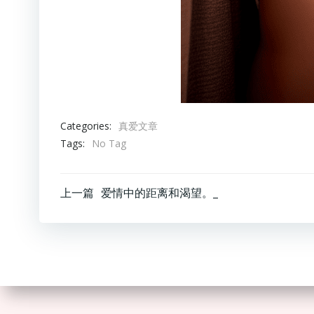
Categories:
真爱文章
Tags:
No Tag
文
上一篇
爱情中的距离和渴望。_
章
导
航