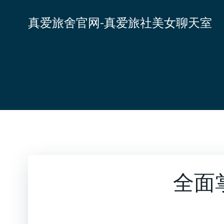
跳
转
真爱旅舍官网-真爱旅社美女聊天室
到
内
容
全面