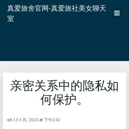
跳
真爱旅舍官网-真爱旅社美女聊天
转
室
到
内
容
亲密关系中的隐私如
何保护。
on
13 3 月, 2023
at
下午2:42