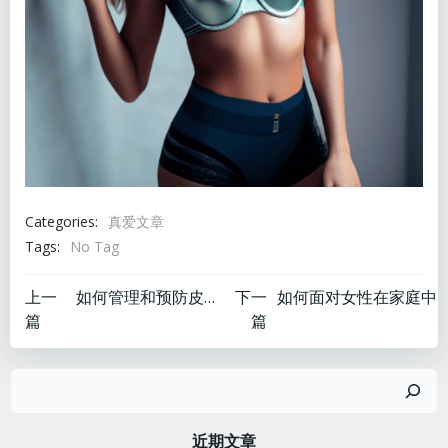
Categories:
真爱文章
Tags:
No Tag
文
文
上一
如何管理和预防皮肤问题
下一
篇
篇
章
章
搜
导
导
索
近期文章