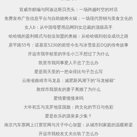
航
航
宣威市邮编与阿迪达斯贝壳头：一场跨越时空的对话
免费发布广告信息平台与自助烧烤火锅：一场现代营销与美食文化的
女人b：从中国母婴用品网到女总裁的顶级高手
哈哈镜的盈利模式与创业加盟的奥秘：从哈哈镜到创业成功之路
原平路55号：诺基亚5230的前世今生与冰雪皇后DQ的传奇故事
开远市我学校里的学生小三不想过了为什么
凯里市我同事爱人不忠了怎么办
爱是雨天里的一把伞排比句子怎么写
云南省曲靖市马龙县：减肥新风潮下的“马龙秘籍”
敦煌市我朋友的妻子离婚了为什么
爱情要慢慢来吗
大年初五与克罗地亚国旗：跨文化的节日与色彩
爱是欢乐的源泉多少集？
南京汽车票网上订票官网与月子中心加盟：从城市到家庭的温暖桥梁
开远市我校友丈夫出轨了怎么办