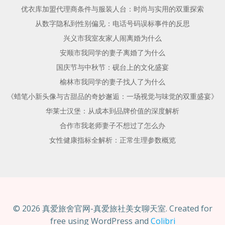
优衣库加盟代理商条件与服装人台：时尚与实用的双重探索
从数字隐私到性别偏见：电话号码误标事件的反思
兴义市我室友家人闹离婚为什么
安顺市我同学的妻子离婚了为什么
国庆节与中秋节：砚台上的文化盛宴
榆林市我同学的妻子找人了为什么
《蜡笔小新头像与古甜品的奇妙邂逅：一场视觉与味觉的双重盛宴》
华莱士汉堡：从成本到品牌价值的深度解析
合作市我老师妻子不想过了怎么办
女性健康指标全解析：正常生理参数概览
© 2026 真爱旅舍官网-真爱旅社美女聊天室. Created for
free using WordPress and
Colibri