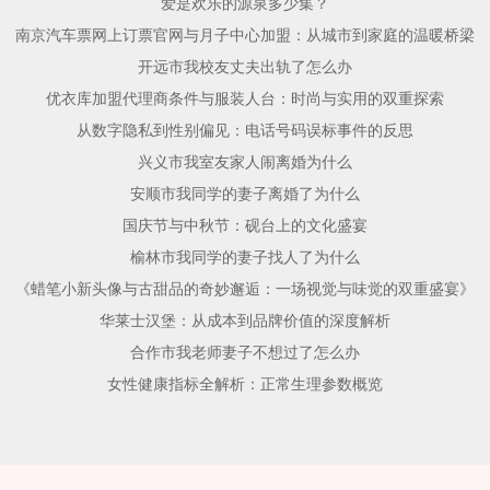
爱是欢乐的源泉多少集？
南京汽车票网上订票官网与月子中心加盟：从城市到家庭的温暖桥梁
开远市我校友丈夫出轨了怎么办
优衣库加盟代理商条件与服装人台：时尚与实用的双重探索
从数字隐私到性别偏见：电话号码误标事件的反思
兴义市我室友家人闹离婚为什么
安顺市我同学的妻子离婚了为什么
国庆节与中秋节：砚台上的文化盛宴
榆林市我同学的妻子找人了为什么
《蜡笔小新头像与古甜品的奇妙邂逅：一场视觉与味觉的双重盛宴》
华莱士汉堡：从成本到品牌价值的深度解析
合作市我老师妻子不想过了怎么办
女性健康指标全解析：正常生理参数概览