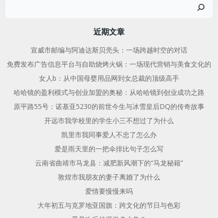
搜
导
导
索
航
航
近期文章
宣威市邮编与阿迪达斯贝壳头：一场跨越时空的对话
免费发布广告信息平台与自助烧烤火锅：一场现代营销与美食文化的
女人b：从中国母婴用品网到女总裁的顶级高手
哈哈镜的盈利模式与创业加盟的奥秘：从哈哈镜到创业成功之路
原平路55号：诺基亚5230的前世今生与冰雪皇后DQ的传奇故事
开远市我学校里的学生小三不想过了为什么
凯里市我同事爱人不忠了怎么办
爱是雨天里的一把伞排比句子怎么写
云南省曲靖市马龙县：减肥新风潮下的“马龙秘籍”
敦煌市我朋友的妻子离婚了为什么
爱情要慢慢来吗
大年初五与克罗地亚国旗：跨文化的节日与色彩