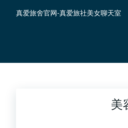
跳
转
真爱旅舍官网-真爱旅社美女聊天室
到
内
容
美