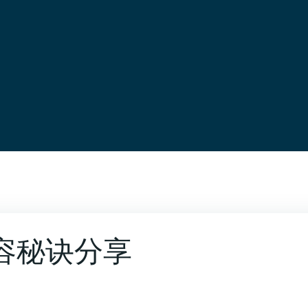
容秘诀分享