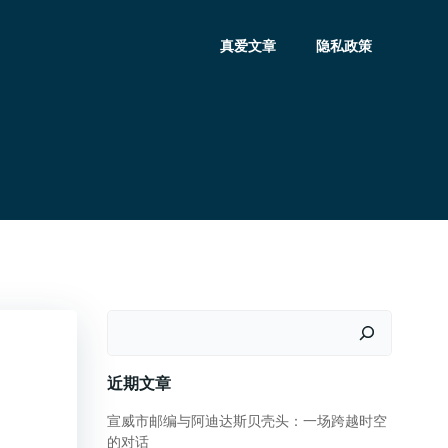
真爱文章
隐私政策
搜
索
近期文章
宣威市邮编与阿迪达斯贝壳头：一场跨越时空
的对话