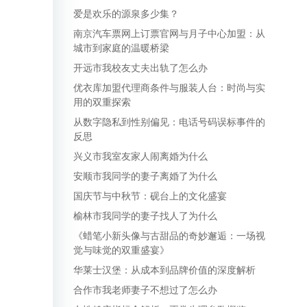
爱是欢乐的源泉多少集？
南京汽车票网上订票官网与月子中心加盟：从
城市到家庭的温暖桥梁
开远市我校友丈夫出轨了怎么办
优衣库加盟代理商条件与服装人台：时尚与实
用的双重探索
从数字隐私到性别偏见：电话号码误标事件的
反思
兴义市我室友家人闹离婚为什么
安顺市我同学的妻子离婚了为什么
国庆节与中秋节：砚台上的文化盛宴
榆林市我同学的妻子找人了为什么
《蜡笔小新头像与古甜品的奇妙邂逅：一场视
觉与味觉的双重盛宴》
华莱士汉堡：从成本到品牌价值的深度解析
合作市我老师妻子不想过了怎么办