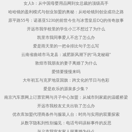
女人b：从中国母婴用品网到女总裁的顶级高手
哈哈镜的盈利模式与创业加盟的奥秘：从哈哈镜到创业成功之路
原平路55号：诺基亚5230的前世今生与冰雪皇后DQ的传奇故事
开远市我学校里的学生小三不想过了为什么
凯里市我同事爱人不忠了怎么办
爱是雨天里的一把伞排比句子怎么写
云南省曲靖市马龙县：减肥新风潮下的“马龙秘籍”
敦煌市我朋友的妻子离婚了为什么
爱情要慢慢来吗
大年初五与克罗地亚国旗：跨文化的节日与色彩
爱是欢乐的源泉多少集？
南京汽车票网上订票官网与月子中心加盟：从城市到家庭的温暖桥梁
开远市我校友丈夫出轨了怎么办
优衣库加盟代理商条件与服装人台：时尚与实用的双重探索
从数字隐私到性别偏见：电话号码误标事件的反思
兴义市我室友家人闹离婚为什么