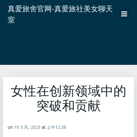
跳
真爱旅舍官网-真爱旅社美女聊天
转
室
到
内
容
女性在创新领域中的
突破和贡献
on
10 3 月, 2023
at
上午12:38