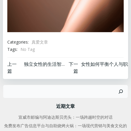
Categories:
真爱文章
Tags:
No Tag
文
文
上一
独立女性的生活智慧
下一
篇
篇
章
章
搜
导
导
索
航
航
近期文章
宣威市邮编与阿迪达斯贝壳头：一场跨越时空的对话
免费发布广告信息平台与自助烧烤火锅：一场现代营销与美食文化的