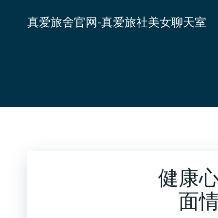
跳
转
真爱旅舍官网-真爱旅社美女聊天室
到
内
容
健康
面