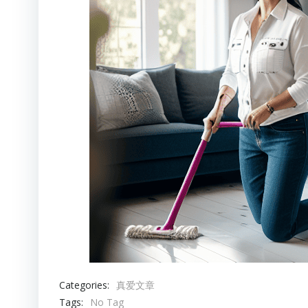
Categories:
真爱文章
Tags:
No Tag