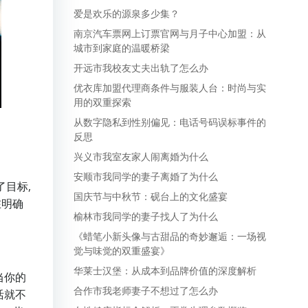
爱是欢乐的源泉多少集？
南京汽车票网上订票官网与月子中心加盟：从
城市到家庭的温暖桥梁
开远市我校友丈夫出轨了怎么办
优衣库加盟代理商条件与服装人台：时尚与实
用的双重探索
从数字隐私到性别偏见：电话号码误标事件的
反思
兴义市我室友家人闹离婚为什么
安顺市我同学的妻子离婚了为什么
目标,
国庆节与中秋节：砚台上的文化盛宴
在明确
榆林市我同学的妻子找人了为什么
《蜡笔小新头像与古甜品的奇妙邂逅：一场视
觉与味觉的双重盛宴》
华莱士汉堡：从成本到品牌价值的深度解析
当你的
合作市我老师妻子不想过了怎么办
活就不