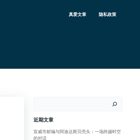
真爱文章
隐私政策
搜
索
近期文章
宣威市邮编与阿迪达斯贝壳头：一场跨越时空
的对话