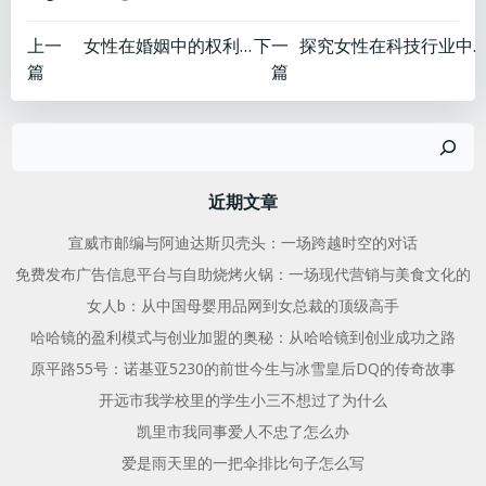
文
文
上一
女性在婚姻中的权利与义务
下一
探究女性在科技行业中的地位
篇
篇
章
章
搜
导
导
索
航
航
近期文章
宣威市邮编与阿迪达斯贝壳头：一场跨越时空的对话
免费发布广告信息平台与自助烧烤火锅：一场现代营销与美食文化的
女人b：从中国母婴用品网到女总裁的顶级高手
哈哈镜的盈利模式与创业加盟的奥秘：从哈哈镜到创业成功之路
原平路55号：诺基亚5230的前世今生与冰雪皇后DQ的传奇故事
开远市我学校里的学生小三不想过了为什么
凯里市我同事爱人不忠了怎么办
爱是雨天里的一把伞排比句子怎么写