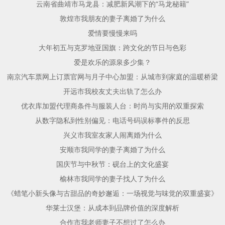
云南省曲靖市马龙县：减肥新风潮下的“马龙秘籍”
敦煌市我朋友的妻子离婚了为什么
爱情要慢慢来吗
大年初五与克罗地亚国旗：跨文化的节日与色彩
爱是欢乐的源泉多少集？
南京汽车票网上订票官网与月子中心加盟：从城市到家庭的温暖桥梁
开远市我校友丈夫出轨了怎么办
优衣库加盟代理商条件与服装人台：时尚与实用的双重探索
从数字隐私到性别偏见：电话号码误标事件的反思
兴义市我室友家人闹离婚为什么
安顺市我同学的妻子离婚了为什么
国庆节与中秋节：砚台上的文化盛宴
榆林市我同学的妻子找人了为什么
《蜡笔小新头像与古甜品的奇妙邂逅：一场视觉与味觉的双重盛宴》
华莱士汉堡：从成本到品牌价值的深度解析
合作市我老师妻子不想过了怎么办