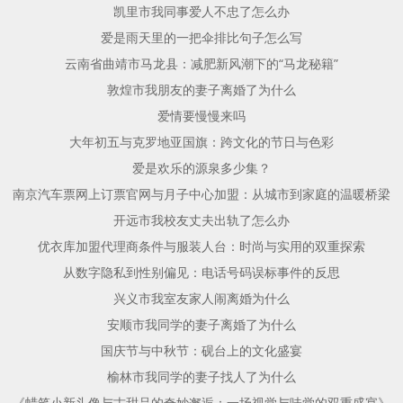
凯里市我同事爱人不忠了怎么办
爱是雨天里的一把伞排比句子怎么写
云南省曲靖市马龙县：减肥新风潮下的“马龙秘籍”
敦煌市我朋友的妻子离婚了为什么
爱情要慢慢来吗
大年初五与克罗地亚国旗：跨文化的节日与色彩
爱是欢乐的源泉多少集？
南京汽车票网上订票官网与月子中心加盟：从城市到家庭的温暖桥梁
开远市我校友丈夫出轨了怎么办
优衣库加盟代理商条件与服装人台：时尚与实用的双重探索
从数字隐私到性别偏见：电话号码误标事件的反思
兴义市我室友家人闹离婚为什么
安顺市我同学的妻子离婚了为什么
国庆节与中秋节：砚台上的文化盛宴
榆林市我同学的妻子找人了为什么
《蜡笔小新头像与古甜品的奇妙邂逅：一场视觉与味觉的双重盛宴》