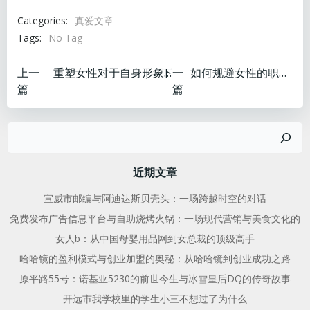
Categories:
真爱文章
Tags:
No Tag
文
文
上一
下一
重塑女性对于自身形象的认知
如何规避女性的职场陷阱
篇
篇
章
章
搜
导
导
索
航
航
近期文章
宣威市邮编与阿迪达斯贝壳头：一场跨越时空的对话
免费发布广告信息平台与自助烧烤火锅：一场现代营销与美食文化的
女人b：从中国母婴用品网到女总裁的顶级高手
哈哈镜的盈利模式与创业加盟的奥秘：从哈哈镜到创业成功之路
原平路55号：诺基亚5230的前世今生与冰雪皇后DQ的传奇故事
开远市我学校里的学生小三不想过了为什么