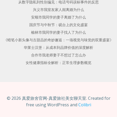
从数字隐私到性别偏见：电话号码误标事件的反思
兴义市我室友家人闹离婚为什么
安顺市我同学的妻子离婚了为什么
国庆节与中秋节：砚台上的文化盛宴
榆林市我同学的妻子找人了为什么
《蜡笔小新头像与古甜品的奇妙邂逅：一场视觉与味觉的双重盛宴》
华莱士汉堡：从成本到品牌价值的深度解析
合作市我老师妻子不想过了怎么办
女性健康指标全解析：正常生理参数概览
© 2026 真爱旅舍官网-真爱旅社美女聊天室. Created for
free using WordPress and
Colibri