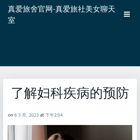
跳
真爱旅舍官网-真爱旅社美女聊天
转
室
到
内
容
了解妇科疾病的预防
on
6 3 月, 2023
at
下午2:04