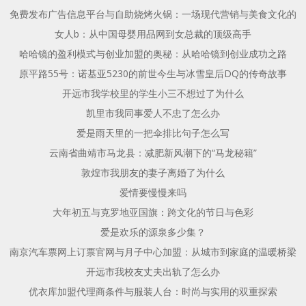
免费发布广告信息平台与自助烧烤火锅：一场现代营销与美食文化的
女人b：从中国母婴用品网到女总裁的顶级高手
哈哈镜的盈利模式与创业加盟的奥秘：从哈哈镜到创业成功之路
原平路55号：诺基亚5230的前世今生与冰雪皇后DQ的传奇故事
开远市我学校里的学生小三不想过了为什么
凯里市我同事爱人不忠了怎么办
爱是雨天里的一把伞排比句子怎么写
云南省曲靖市马龙县：减肥新风潮下的“马龙秘籍”
敦煌市我朋友的妻子离婚了为什么
爱情要慢慢来吗
大年初五与克罗地亚国旗：跨文化的节日与色彩
爱是欢乐的源泉多少集？
南京汽车票网上订票官网与月子中心加盟：从城市到家庭的温暖桥梁
开远市我校友丈夫出轨了怎么办
优衣库加盟代理商条件与服装人台：时尚与实用的双重探索