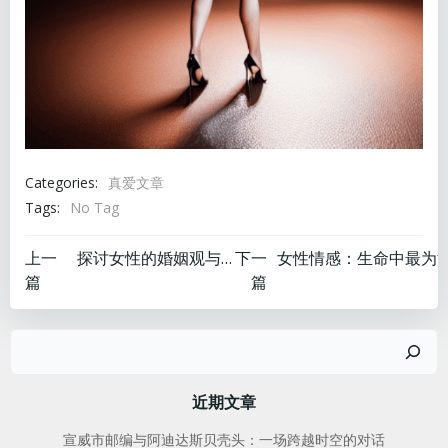
Categories:
真爱文章
Tags:
No Tag
文
文
上一
探讨女性的婚姻观与恋爱观
下一
篇
篇
章
章
搜
导
导
索
航
航
近期文章
宣威市邮编与阿迪达斯贝壳头：一场跨越时空的对话